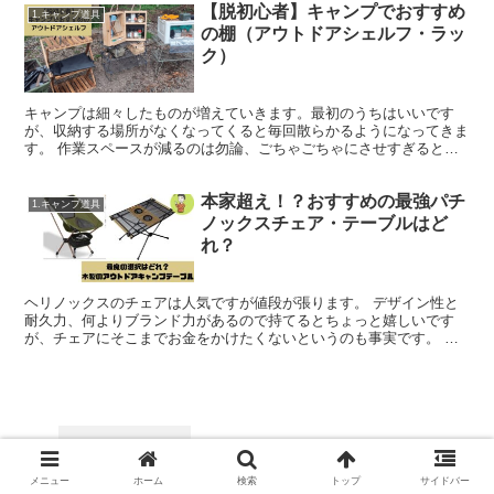
【脱初心者】キャンプでおすすめ
1.キャンプ道具
の棚（アウトドアシェルフ・ラッ
ク）
キャンプは細々したものが増えていきます。最初のうちはいいです
が、収納する場所がなくなってくると毎回散らかるようになってきま
す。 作業スペースが減るのは勿論、ごちゃごちゃにさせすぎると荷
物の迷子や持ち帰り忘れなどの遠因にも。そんな時は棚(アウ...
本家超え！？おすすめの最強パチ
1.キャンプ道具
ノックスチェア・テーブルはど
れ？
ヘリノックスのチェアは人気ですが値段が張ります。 デザイン性と
耐久力、何よりブランド力があるので持てるとちょっと嬉しいです
が、チェアにそこまでお金をかけたくないというのも事実です。 ブ
ランド価値にお金を出すのは何か違う気がすると思うなら、類...
【20年間愛用者が語る】キャプテンスタ
ッグの飯盒(はんごう)が優れた点、今あえ
て飯盒(はんごう)をすすめる理由とは？
メニュー
ホーム
検索
トップ
サイドバー