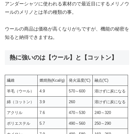
アンダーシャツに使われる素材ので最近目にするメリノウ
ールのメリノとは羊の種類の事。
ウールの商品は価格が高くなりがちですが、機能の秘密を
知ると納得できますね。
熱に強いのは【ウール】と【コットン】
繊維
燃焼熱(Kcal/g)
発火温度(℃)
融点(℃)
羊毛（ウール）
4.9
570～600
溶けずに炭になる
綿（コットン）
3.9
260
溶けずに炭になる
アクリル
7.6
470～530
240～320
ポリエステル
5.7
490～560
250～290