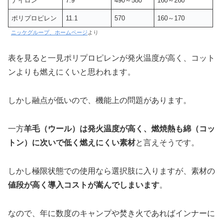
ナイロン
7.9
490～580
160～260
ポリプロピレン
11.1
570
160～170
ニッケグループ、ホームページ
より
表を見ると一見ポリプロピレンが発火温度が高く、コット
ンよりも燃えにくいと思われます。
しかし融点が低いので、機能上の問題があります。
一方
羊毛（ウール）は発火温度が高く、燃焼熱も綿（コッ
トン）に次いで低く燃えにくい素材
と言えそうです。
しかし極限状態での使用なら選択肢に入りますが、素材の
値段が高く導入コストが嵩んでしまいます
。
なので、年に数度のキャンプや焚き火であればインナーに