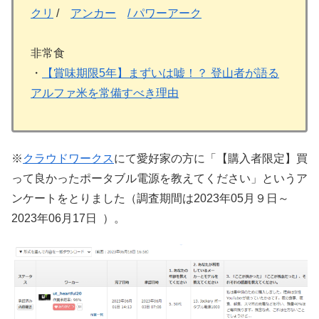
クリ
/
アンカー
/ パワーアーク
非常食
・
【賞味期限5年】まずいは嘘！？ 登山者が語る
アルファ米を常備すべき理由
※
クラウドワークス
にて愛好家の方に「【購入者限定】買
って良かったポータブル電源を教えてください」というア
ンケートをとりました（調査期間は2023年05月９日～
2023年06月17日 ）。