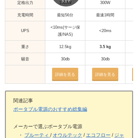
きます
定格出力
1500W
300W
充電時間
最短56分
最速1時間
<10ms(サージ保
UPS
<20ms
護/NAS)
重さ
12.5kg
3.5 kg
騒音
30db
30db
詳細を見る
詳細を見る
関連記事
ポータブル電源のおすすめ総集編
メーカーで選ぶポータブル電源
・
ブルーティ
/
オウルテック
/
エコフロー
/
ジャ