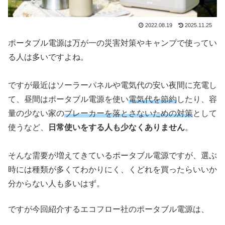
2022.08.19
2025.11.25
ポータブル電源は万が一の災害対策やキャンプで使ってい
る人は多いですよね。
ですが最近はソーラーパネルや電気代の安い夜間に充電し
て、昼間はポータブル電源を使い
電気代を節約
したり、容
量の少ない家の
ブレーカーを落とさないための対策
として
使うなど、
日常使いをする人も少なくありません
。
そんな需要が増えてきているポータブル電源ですが、選ぶ
時には種類が多くてわかりにく、くどれを買ったらいいか
分からない人も多いはず。
ですが今回紹介するエコフロー社のポータブル電源は、