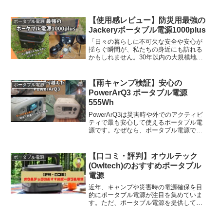
る会社は非常に多く、また、その会社で
も様々なモデルをラインナップしている
ため、初心者の方はどれを買えばいいか
【使用感レビュー】防災用最強の
ポータブル電源
分からない状況になってい...
Jackeryポータブル電源1000plus
「日々の暮らしに不可欠な安全や安心が
揺らぐ瞬間が、私たちの身近にも訪れる
かもしれません。30年以内の大規模地震
の確率が非常に高いエリアを示すのが下
記の図解です。画像出展：日本財団災害
はいつでも突然やってくるものですか
【雨キャンプ検証】安心の
ポータブル電源
ら、予想されていない地域...
PowerArQ3 ポータブル電源
555Wh
PowerArQ3は災害時や外でのアクティビ
ティで最も安心して使えるポータブル電
源です。なぜなら、ポータブル電源では
珍しく防水防塵機能（IP33）を持ってい
るからです。ヤマノキャンプの朝露から
災害時の漏水、粉塵など悪環境でも耐え
【口コミ・評判】オウルテック
ポータブル電源
られるのはい...
(Owltech)のおすすめポータブル
電源
近年、キャンプや災害時の電源確保を目
的にポータブル電源が注目を集めていま
す。ただ、ポータブル電源を提供してい
る会社は非常に多く、また、その会社で