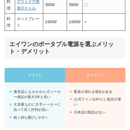
料
アウトドア用
300W
300W
〇
理
電子ケトル
料
ホットプレー
1400W
1400W
×
理
ト
エイワンのポータブル電源を選ぶメリッ
ト・デメリット
メリット
デメリット
激安品にもかかわらずメーカ
配送が遅れる場合がある
ー保証が最大3年と長い
公式ライン以外だと返信が遅
大容量なのに大手メーカーに
い
比べて安く評判が高い
日本語の取説がない
軽く持ち運びしやすい