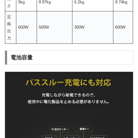
5kg
8.87kg
6.2kg
9.74kg
さ
定
格
600W
500W
300W
600W
出
力
電池容量