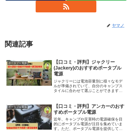
ヤマノ
関連記事
【口コミ・評判】ジャクリー
ポータブル電源
(Jackery)のおすすめポータブル
電源
ジャクリーには電池容量別に様々なモデ
ルが準備されていて、自分のキャンプス
タイルに合わせて選ぶことができます。
また冬キャンプや車中泊でも活躍間違い
なしです。きっとあなたに合う一台があ
るので購入検討してみて下さい。ヤマノ
【口コミ・評判】アンカーのおす
ポータブル電源
ジャクリの営業担当者の方...
すめポータブル電源
近年、キャンプや災害時の電源確保を目
的にポータブル電源が注目を集めていま
す。ただ、ポータブル電源を提供してい