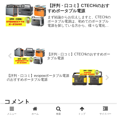
も様々なモデルをラインナップしている
ため、初心者の方はどれを買えばいいか
【評判・口コミ】CTECHiのおす
ポータブル電源
分からない状況になってい...
すめポータブル電源
まず結論からお伝えしますと、CTECHiの
ポータブル電源は、初めてのポータブル
電源を探している方から、様々な電化製
品を動かしたい方まで色々な方におすす
めできます。なぜなら、小容量モデルか
ら大容量モデルまでラインナップされて
いて、自分の用途に...
【評判・口コミ】CTECHiのおすすめポー
タブル電源
【評判・口コミ】evopowポータブル電源
のおすすめポータブル電源
コメント
メニュー
ホーム
検索
トップ
サイドバー