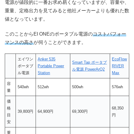
電源が値段的に一番お求め易くなっていますが、容量や、
重量、定格出力を見てみると他社メーカーよりも優れた数
値となっています。
このことからEI ONEのポータブル電源の
コストパフォー
マンスの高さ
が伺うことができます。
エイワン
Anker 535
EcoFlow
Smart Tap ポータブ
ポータブ
Portable Power
RIVER
ル電源 PowerArQ2
ル電源
Station
Max
容
540wh
512wh
500wh
576wh
量
価
格
68,350
39,800円
64,900円
69,300円
目
円
安
重