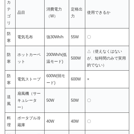
カ
テ
消費電力
定格出
品目
使用できるか
ゴ
（W）
力
リ
防
電気毛布
強30Wh/h
55W
〇
寒
△（使えなくはない
防
ホットカーペ
200Wh/h(低
500W
が、短時間のみで実用
寒
ット
温モード)
的でない）
防
600W(弱モ
電気ストーブ
600W
×
寒
ード)
扇風機（サー
送
キュレータ
50W
50W
〇
風
ー）
料
ポータブル冷
40W
40W
〇
理
蔵庫