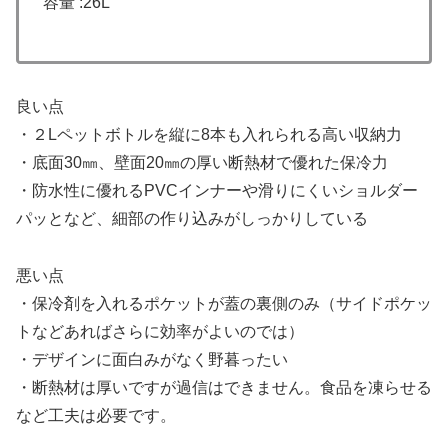
容量 :26L
良い点
・２Lペットボトルを縦に8本も入れられる高い収納力
・底面30㎜、壁面20㎜の厚い断熱材で優れた保冷力
・防水性に優れるPVCインナーや滑りにくいショルダー
パッとなど、細部の作り込みがしっかりしている
悪い点
・保冷剤を入れるポケットが蓋の裏側のみ（サイドポケッ
トなどあればさらに効率がよいのでは）
・デザインに面白みがなく野暮ったい
・断熱材は厚いですが過信はできません。食品を凍らせる
など工夫は必要です。