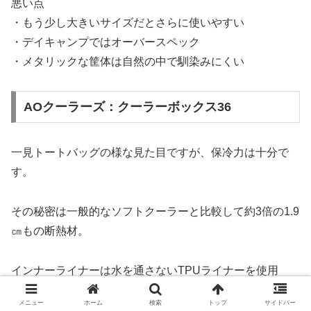
悪い点
・もう少し大きいサイズだとさらに使いやすい
・デイキャンプではオーバースペック
・メタリックな筐体は自然の中で馴染みにくい
AOクーラーズ：クーラーボックス36
一見トートバッグの様な見た目ですが、保冷力は十分で
す。
その秘密は一般的なソフトクーラーと比較して約3倍の1.9
㎝もの断熱材。
インナーライナーは水を通さないTPUライナーを使用
し、お手入れが簡単なのでお肉の血がこぼれてもサッと拭
メニュー
ホーム
検索
トップ
サイドバー
き取れますよ。