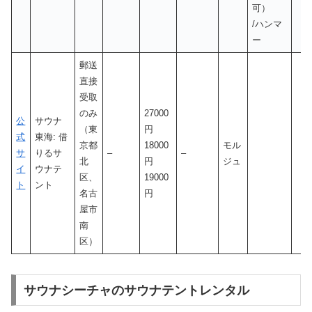
可）
/ハンマ
ー
郵送
直接
受取
のみ
27000
公
サウナ
（東
円
式
東海: 借
京都
18000
モル
サ
りるサ
–
–
北
円
ジュ
イ
ウナテ
区、
19000
ト
ント
名古
円
屋市
南
区）
サウナシーチャのサウナテントレンタル