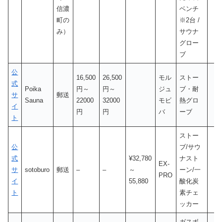
信濃
ベンチ
町の
※2台 /
み）
サウナ
グロー
ブ
公
16,500
26,500
モル
ストー
式
Poika
円～
円～
ジュ
ブ・耐
サ
郵送
Sauna
22000
32000
モビ
熱グロ
イ
円
円
バ
ーブ
ト
ストー
公
ブ/サウ
式
¥32,780
ナスト
EX-
サ
sotoburo
郵送
–
–
～
ーン/一
PRO
イ
55,880
酸化炭
ト
素チェ
ッカー
ガスボ