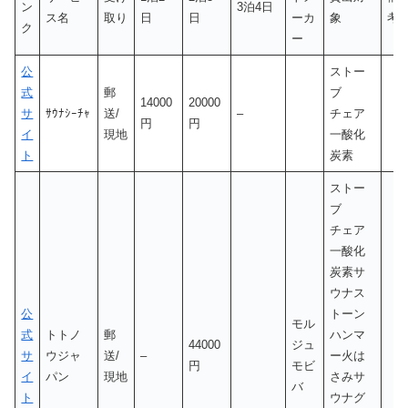
ン
3泊4日
ス名
取り
日
日
ーカ
象
考
ク
ー
公
ストー
式
郵
ブ
14000
20000
サ
ｻｳﾅｼｰﾁｬ
送/
–
チェア
円
円
イ
現地
一酸化
ト
炭素
ストー
ブ
チェア
一酸化
炭素サ
ウナス
公
トーン
モル
式
トトノ
郵
ハンマ
44000
ジュ
サ
ウジャ
送/
–
ー火は
円
モビ
イ
パン
現地
さみサ
バ
ト
ウナグ