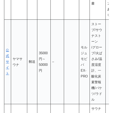
書
ン
あ
り
ストー
ブ/サウ
ナスト
ーン
モル
/グロー
公
35000
ジュ
ブ/火ば
式
ヤマサ
円～
モビ
さみ/温
サ
郵送
–
ウナ
50000
バ
度湿度
イ
円
EX-
計、一
ト
PRO
酸化炭
素警報
機/バケ
ツ/ラド
ル
サウナ