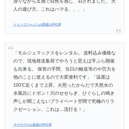
浸りながら五感で自然を感じ、召されました。 大
人の遊び方。これはハマる、、、」
トトノウジャパンお客様の声引用
「モルジュマックスをレンタル。 送料込み価格な
ので、現地発送集荷でやろうと思えば手ぶら開催
も出来る。 保管の手間、当日の輸送等のや労力を
他のことに使えるので大変便利です」「温度は
100℃近くまで上昇。火照ったからだで天然水の
水風呂にドボン！川のせせらぎ、ひぐらしの鳴き
声しか聞こえないプライベート空間で究極のリラ
クゼーション。これは…流行る！」
ヤマサウナお客様の声引用