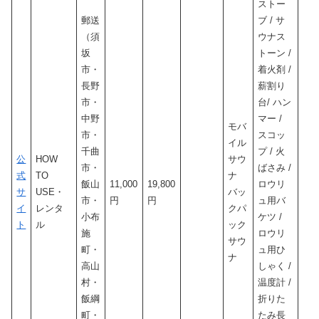
ストー
郵送
ブ / サ
（須
ウナス
坂
トーン /
市・
着火剤 /
長野
薪割り
市・
台/ ハン
中野
マー /
モバ
市・
スコッ
イル
千曲
プ / 火
公
HOW
サウ
市・
ばさみ /
式
TO
ナ
飯山
11,000
19,800
ロウリ
サ
USE・
バッ
市・
円
円
ュ用バ
イ
レンタ
クパ
小布
ケツ /
ト
ル
ック
施
ロウリ
サウ
町・
ュ用ひ
ナ
高山
しゃく /
村・
温度計 /
飯綱
折りた
町・
たみ長