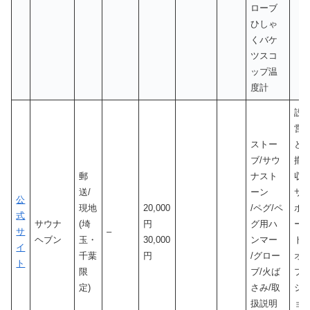
ローブ
ひしゃ
くバケ
ツスコ
ップ温
度計
設
営
ストー
と
ブ/サウ
撤
郵
ナスト
収
送/
ーン
サ
公
現地
20,000
/ペグ/ペ
ポ
式
サウナ
(埼
円
グ用ハ
ー
サ
–
ヘブン
玉・
30,000
ンマー
ト
イ
千葉
円
/グロー
オ
ト
限
ブ/火ば
プ
定)
さみ/取
シ
扱説明
ョ