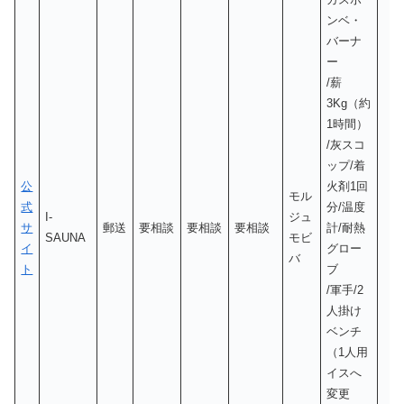
ンベ・
バーナ
ー
/薪
3Kg（約
1時間）
/灰スコ
ップ/着
公
火剤1回
モル
式
分/温度
I-
ジュ
サ
郵送
要相談
要相談
要相談
計/耐熱
SAUNA
モビ
イ
グロー
バ
ト
ブ
/軍手/2
人掛け
ベンチ
（1人用
イスへ
変更