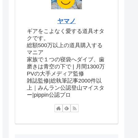
ヤマノ
ギアをこよなく愛する道具オタ
クです。
総額500万以上の道具購入する
マニア
家族で１つの寝袋へダイブ、歯
磨きは青空の下で | 月間1300万
PVの大手メディア監修
雑誌監修|総執筆記事2000件以
上｜みんラン公認登山マイスタ
ー|pippin公認プロ