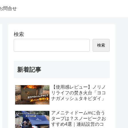
お問合せ
検索
検索
新着記事
【使用感レビュー】ノリノ
リライフの焚き火台「ヨコ
ナガメッシュタキビダイ」
アメニティドームmに合う
タープは？スノーピークお
すすめ4選｜連結設営のコ