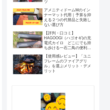
ツ
アメニティドームMのイン
ナーマット代用｜予算を抑
える２つの代替品と失敗し
ない選び方
【評判・口コミ】
HAGOOGI（ハゴオギ)の充
電式カイロ どこにでも持
ち歩ける一石二鳥の便利グ
ッズ
【使用感レビュー】「ユニ
フレームのファイアグリ
ル」を選ぶメリット・デメ
リット