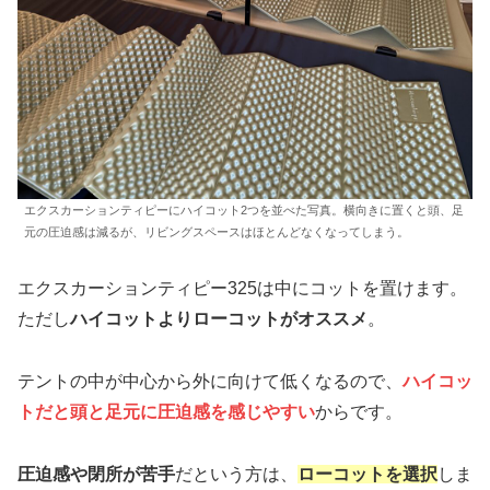
エクスカーションティピーにハイコット2つを並べた写真。横向きに置くと頭、足
元の圧迫感は減るが、リビングスペースはほとんどなくなってしまう。
エクスカーションティピー325は中にコットを置けます。
ただし
ハイコットよりローコットがオススメ
。
テントの中が中心から外に向けて低くなるので、
ハイコッ
トだと頭と足元に圧迫感を感じやすい
からです。
圧迫感や閉所が苦手
だという方は、
ローコットを選択
しま