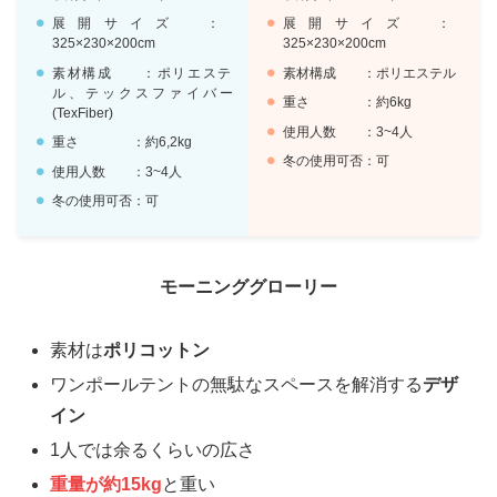
展開サイズ ：
展開サイズ ：
325×230×200cm
325×230×200cm
素材構成 ：ポリエステ
素材構成 ：ポリエステル
ル、テックスファイバー
重さ ：約6kg
(TexFiber)
使用人数 ：3~4人
重さ ：約6,2kg
冬の使用可否：可
使用人数 ：3~4人
冬の使用可否：可
モーニンググローリー
素材は
ポリコットン
ワンポールテントの無駄なスペースを解消する
デザ
イン
1人では余るくらいの広さ
重量が約15kg
と重い