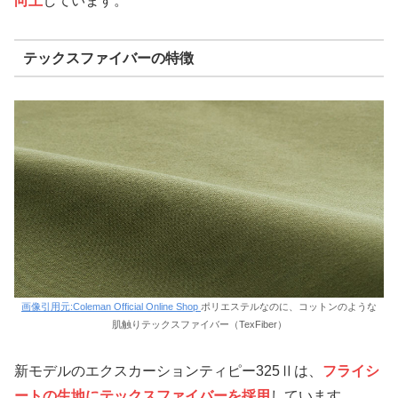
向上
しています。
テックスファイバーの特徴
画像引用元:Coleman Official Online Shop
ポリエステルなのに、コットンのような
肌触りテックスファイバー（TexFiber）
新モデルのエクスカーションティピー325Ⅱは、
フライシ
ートの生地にテックスファイバーを採用
しています。