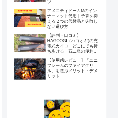
ツ
アメニティドームMのイン
ナーマット代用｜予算を抑
える２つの代替品と失敗し
ない選び方
【評判・口コミ】
HAGOOGI（ハゴオギ)の充
電式カイロ どこにでも持
ち歩ける一石二鳥の便利グ
ッズ
【使用感レビュー】「ユニ
フレームのファイアグリ
ル」を選ぶメリット・デメ
リット