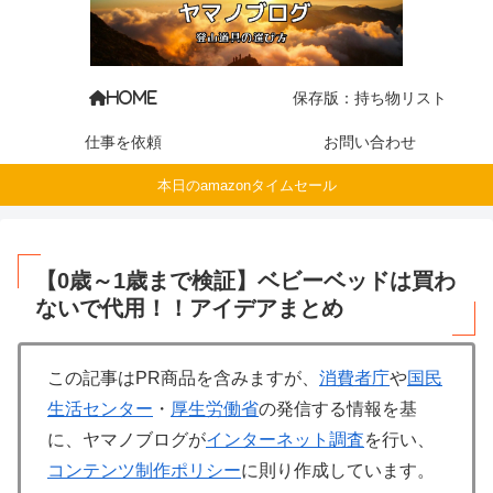
保存版：持ち物リスト
HOME
仕事を依頼
お問い合わせ
本日のamazonタイムセール
【0歳～1歳まで検証】ベビーベッドは買わ
ないで代用！！アイデアまとめ
この記事はPR商品を含みますが、
消費者庁
や
国民
生活センター
・
厚生労働省
の発信する情報を基
に、ヤマノブログが
インターネット調査
を行い、
コンテンツ制作ポリシー
に則り作成しています。