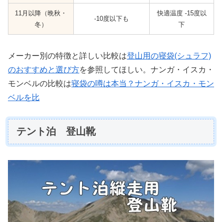
11月以降（晩秋・
快適温度 -15度以
-10度以下も
冬）
下
メーカー別の特徴と詳しい比較は
登山用の寝袋(シュラフ)
のおすすめと選び方
を参照してほしい。ナンガ・イスカ・
モンベルの比較は
寝袋の噂は本当？ナンガ・イスカ・モン
ベルを比
テント泊 登山靴