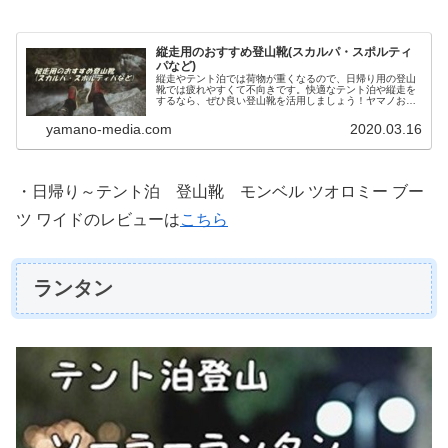
縦走用のおすすめ登山靴(スカルパ・スポルティ
パなど)
縦走やテント泊では荷物が重くなるので、日帰り用の登山
靴では疲れやすくて不向きです。快適なテント泊や縦走を
するなら、ぜひ良い登山靴を活用しましょう！ヤマノおす
すめはざっくりこんな感じ！・価格と重さが気になる方は
「スカルパ ZGトレックGTX」…
yamano-media.com
2020.03.16
・日帰り～テント泊 登山靴 モンベル ツオロミー ブー
ツ ワイドのレビューは
こちら
ランタン