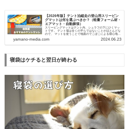
【2026年版】テント泊縦走の登山用スリーピン
グマットは何を選ぶべきか？（軽量フォーム材・
エアマット・自動膨張）
スリーピングマットはテント内、シュラフの下にひくマッ
トです。 テント場は全くの平らではないことがほとんどな
ので、 マットを使うことで地面のでこぼこによる寝心地の
悪さを軽減することができます。ゆうやマット選びを間違
yamano-media.com
2024.06.23
えると、十分な睡眠がとれずに…
寝袋はケチると翌日が終わる