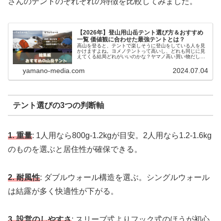
さんのテントのそれぞれの特徴を比較してみました。
【2026年】登山用山岳テント選び方＆おすすめ
一覧 価値観に合わせた最強テントとは？
高山を登ると、テントで楽しそうに登山をしている人を見
かけますよね。ヨメノテントって高いし、どれも同じに見
えてくる結局どれがいいのかな？ヤマノ高い買い物だし、
失敗したくないよね！僕も雨で水没したり、前室でストー
ブ炎上させてしまったり、様々なコ…
yamano-media.com
2024.07.04
テント選びの3つの判断軸
1. 重量
: 1人用なら800g-1.2kgが目安。2人用なら1.2-1.6kg
のものを選ぶと居住性が確保できる。
2. 耐風性
: ダブルウォール構造を選ぶ。シングルウォール
は結露が多く快適性が下がる。
3. 設営のしやすさ
: スリーブ式よりフック式のほうが初心