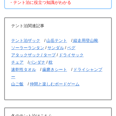
・テント泊に役立つ知識がわかる
テント泊関連記事
テント泊ザック
/
山岳テント
/
縦走用登山靴
ソーラーランタン
/
サンダル
/
ペグ
アタックザック /
タープ
/
ドライサック
チェア
/
バンダナ
/
枕
速乾性タオル
/
歯磨きシート
/
ドライシャンプ
ー
山ご飯
/
仲間と楽しむボードゲーム
冬のテント泊はこちら