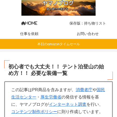
保存版：持ち物リスト
HOME
仕事を依頼
お問い合わせ
本日のamazonタイムセール
初心者でも大丈夫！！ テント泊登山の始
め方！！ 必要な装備一覧
この記事はPR商品を含みますが、
消費者庁
や
国民
生活センター
・
厚生労働省
の発信する情報を基
に、ヤマノブログが
インターネット調査
を行い、
コンテンツ制作ポリシー
に則り作成しています。