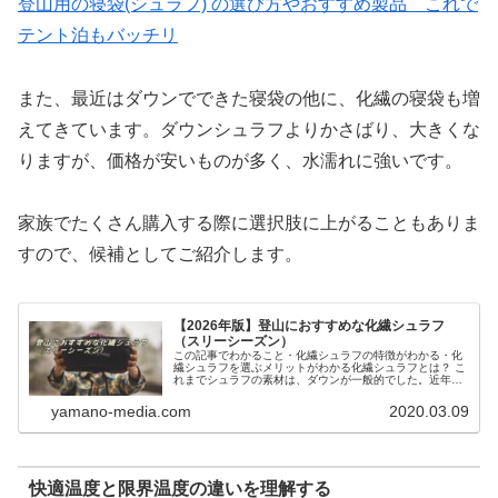
登山用の寝袋(シュラフ) の選び方やおすすめ製品 これで
テント泊もバッチリ
また、最近はダウンでできた寝袋の他に、化繊の寝袋も増
えてきています。ダウンシュラフよりかさばり、大きくな
りますが、価格が安いものが多く、水濡れに強いです。
家族でたくさん購入する際に選択肢に上がることもありま
すので、候補としてご紹介します。
【2026年版】登山におすすめな化繊シュラフ
（スリーシーズン）
この記事でわかること・化繊シュラフの特徴がわかる・化
繊シュラフを選ぶメリットがわかる化繊シュラフとは？ こ
れまでシュラフの素材は、ダウンが一般的でした。近年で
てきたものとして、「化学繊維」でできたシュラフが出て
きました。化学繊維でできたシュ…
yamano-media.com
2020.03.09
快適温度と限界温度の違いを理解する