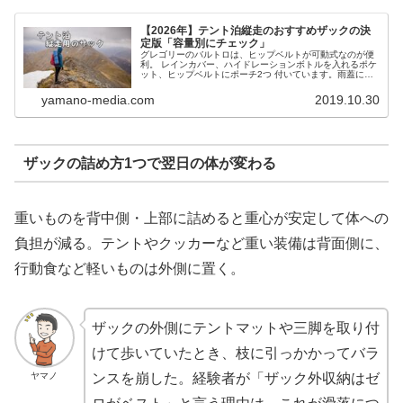
【2026年】テント泊縦走のおすすめザックの決
定版「容量別にチェック」
グレゴリーのバルトロは、ヒップベルトが可動式なのが便
利。 レインカバー、ハイドレーションボトルを入れるポケ
ット、ヒップベルトにポーチ2つ 付いています。雨蓋に収
納が多いので、出し入れがラクチンです。
yamano-media.com
2019.10.30
ザックの詰め方1つで翌日の体が変わる
重いものを背中側・上部に詰めると重心が安定して体への
負担が減る。テントやクッカーなど重い装備は背面側に、
行動食など軽いものは外側に置く。
ザックの外側にテントマットや三脚を取り付
けて歩いていたとき、枝に引っかかってバラ
ヤマノ
ンスを崩した。経験者が「ザック外収納はゼ