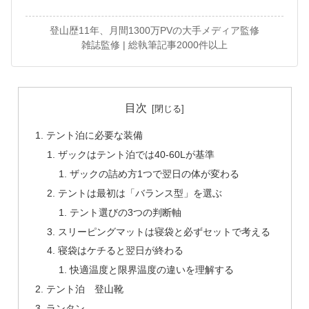
登山歴11年、月間1300万PVの大手メディア監修
雑誌監修 | 総執筆記事2000件以上
目次
テント泊に必要な装備
ザックはテント泊では40-60Lが基準
ザックの詰め方1つで翌日の体が変わる
テントは最初は「バランス型」を選ぶ
テント選びの3つの判断軸
スリーピングマットは寝袋と必ずセットで考える
寝袋はケチると翌日が終わる
快適温度と限界温度の違いを理解する
テント泊 登山靴
ランタン