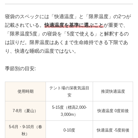
寝袋のスペックには「快適温度」と「限界温度」の2つが
記載されている。
快適温度を基準に選ぶこと
が重要で、
「限界温度5度」の寝袋を「5度で使える」と解釈するの
は誤りだ。限界温度はあくまで生命維持できる下限であ
り、快適な睡眠の温度ではない。
季節別の目安:
テント場の深夜気温目
使用時期
推奨快適温度
安
5-15度（標高2,000-
7-8月（夏山）
快適温度 0度前後
3,000m）
5-6月・9-10月（春
0-10度
快適温度 -5度前後
秋）