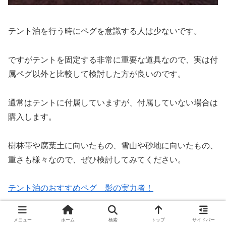
テント泊を行う時にペグを意識する人は少ないです。
ですがテントを固定する非常に重要な道具なので、実は付
属ペグ以外と比較して検討した方が良いのです。
通常はテントに付属していますが、付属していない場合は
購入します。
樹林帯や腐葉土に向いたもの、雪山や砂地に向いたもの、
重さも様々なので、ぜひ検討してみてください。
テント泊のおすすめペグ 影の実力者！
アタックザック
メニュー
ホーム
検索
トップ
サイドバー