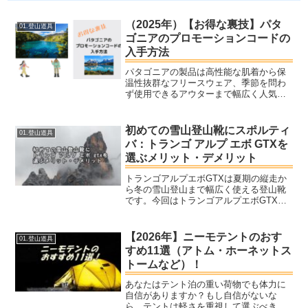
（2025年）【お得な裏技】パタ
01.登山道具
ゴニアのプロモーションコードの
入手方法
パタゴニアの製品は高性能な肌着から保
温性抜群なフリースウェア、季節を問わ
ず使用できるアウターまで幅広く人気商
品が展開されています。ただ１つ気にな
るのが値段の高さ。あなたはパタゴニア
の商品がもっと安く買えたらと考えたこ
初めての雪山登山靴にスポルティ
01.登山道具
とはありませんか？この記...
バ：トランゴ アルプ エボ GTXを
選ぶメリット・デメリット
トランゴアルプエボGTXは夏期の縦走か
ら冬の雪山登山まで幅広く使える登山靴
です。今回はトランゴアルプエボGTXを
冬期の使用まで踏まえて選ぶ場合のメリ
ット・デメリットを考えてみました。雪
山専用靴でないので、デメリットはしっ
【2026年】ニーモテントのおす
01.登山道具
かり把握した上で選ぶ...
すめ11選（アトム・ホーネットス
トームなど）！
あなたはテント泊の重い荷物でも体力に
自信がありますか？もし自信がないな
ら、テントは軽さを重視して選ぶべきで