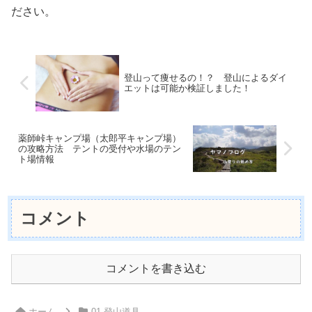
ださい。
登山って痩せるの！？ 登山によるダイ
エットは可能か検証しました！
薬師峠キャンプ場（太郎平キャンプ場）
の攻略方法 テントの受付や水場のテン
ト場情報
コメント
コメントを書き込む
ホーム
01.登山道具