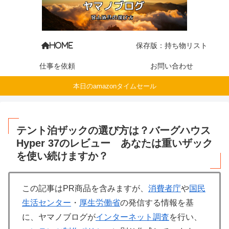
保存版：持ち物リスト
HOME
仕事を依頼
お問い合わせ
本日のamazonタイムセール
テント泊ザックの選び方は？バーグハウス
Hyper 37のレビュー あなたは重いザック
を使い続けますか？
この記事はPR商品を含みますが、
消費者庁
や
国民
生活センター
・
厚生労働省
の発信する情報を基
に、ヤマノブログが
インターネット調査
を行い、