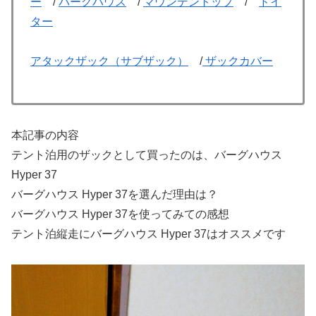
ー
/
バーグハウス
/
マウンテントップ
/
ドイ
ター
アタックザック（サブザック）
/
ザックカバー
本記事の内容
テント泊用のザックとして買ったのは、バーグハウス
Hyper 37
バーグハウス Hyper 37を選んだ理由は？
バーグハウス Hyper 37を使ってみての感想
テント泊縦走にバーグハウス Hyper 37はオススメです