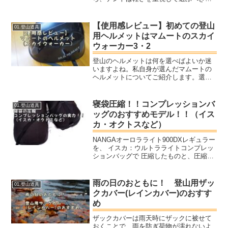
す。ニーモのテントは耐久性は低いもの
の軽さに優れているので、より軽快に手
軽にテント泊に挑戦したい方におすすめ
【使用感レビュー】初めての登山
01.登山道具
です。ヤマノ特にホーネット...
用ヘルメットはマムートのスカイ
ウォーカー3・2
登山のヘルメットは何を選べばよいか迷
いますよね。私自身が選んだマムートの
ヘルメットについてご紹介します。選ぶ
ときに迷った比較対象や良い点、悪い点
もお伝えしますので、参考になれば幸い
です。
寝袋圧縮！！コンプレッションバ
01.登山道具
ッグのおすすめモデル！！（イス
カ・オクトスなど）
NANGAオーロラライト900DXレギュラー
を、 イスカ：ウルトラライトコンプレッ
ションバッグで 圧縮したものと、圧縮し
ていないものを並べたものです。 2/3くら
いの大きさになっているのがわかりま
す。これならパッキングも楽になります
雨の日のおともに！ 登山用ザッ
01.登山道具
ね。寝袋の重さが変わるわけではないの
クカバー(レインカバー)のおすす
でその点は注意です。
め
ザックカバーは雨天時にザックに被せて
おくことで、雨を防ぎ荷物が濡れないよ