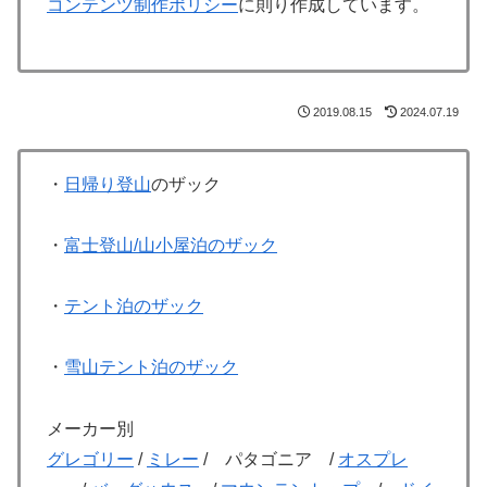
コンテンツ制作ポリシー
に則り作成しています。
2019.08.15
2024.07.19
・
日帰り登山
のザック
・
富士登山/山小屋泊のザック
・
テント泊のザック
・
雪山テント泊のザック
メーカー別
グレゴリー
/
ミレー
/ パタゴニア /
オスプレ