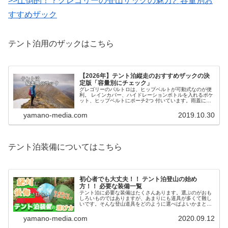
>>圧倒的！？グレゴリーの登山ザックの魅力と容量別お
すすめザック
テント泊用のザックはこちら
【2026年】テント泊縦走のおすすめザックの決
定版「容量別にチェック」
グレゴリーのバルトロは、ヒップベルトが可動式なのが便
利。 レインカバー、ハイドレーションボトルを入れるポケ
ット、ヒップベルトにポーチ2つ 付いています。雨蓋に収
納が多いので、出し入れがラクチンです。
yamano-media.com
2019.10.30
テント泊装備についてはこちら
初心者でも大丈夫！！ テント泊登山の始め
方！！ 必要な装備一覧
テント泊に必要な装備はたくさんあります。選ぶのがおも
しろいものではありますが、あまりにも道具が多くて難し
いです。そんな登山道具をどのように選べばよいかまとめ
ましたので、是非参考にしてみてください。
yamano-media.com
2020.09.12