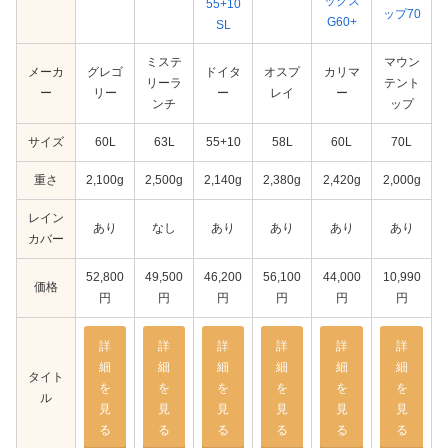
ックス
55+10
ップ70
G60+
SL
ミステ
マウン
メーカ
グレゴ
ドイタ
オスプ
カリマ
リーラ
テント
ー
リー
ー
レイ
ー
ンチ
ップ
サイズ
60L
63L
55+10
58L
60L
70L
重さ
2,100g
2,500g
2,140g
2,380g
2,420g
2,000g
レイン
あり
なし
あり
あり
あり
あり
カバー
52,800
49,500
46,200
56,100
44,000
10,990
価格
円
円
円
円
円
円
詳
詳
詳
詳
詳
詳
細
細
細
細
細
細
タイト
を
を
を
を
を
を
ル
見
見
見
見
見
見
る
る
る
る
る
る