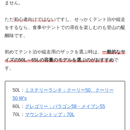
ません。
ただ
初心者向けではない
ですし、せっかくテント泊や縦走
をするなら、食事やテントでの滞在を楽しむのも登山の醍
醐味です。
初めてテント泊や縦走用のザックを選ぶ時は、
一般的なサ
イズの50L～65Lの容量のモデルを選ぶのがおすすめ
で
す。
50L：
ミステリーランチ：クーリー50、クーリー
50 W’s
60L：
グレゴリー：パラゴン58・メイブン55
70L：
マウンテントップ：70L