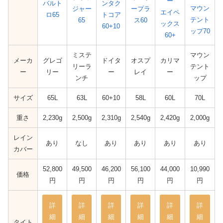
ー
バルト
ンタク
マウン
ジャー
ープラ
エイペ
ロ65
トコア
テント
65
ス60
ックス
60+10
ップ70
60+
ミステ
マウン
メーカ
グレゴ
ドイタ
オスプ
カリマ
リーラ
テント
ー
リー
ー
レイ
ー
ンチ
ップ
サイズ
65L
63L
60+10
58L
60L
70L
重さ
2,230g
2,500g
2,310g
2,540g
2,420g
2,000g
レイン
あり
なし
あり
あり
あり
あり
カバー
52,800
49,500
46,200
56,100
44,000
10,990
価格
円
円
円
円
円
円
詳
詳
詳
詳
詳
詳
細
細
細
細
細
細
タイト