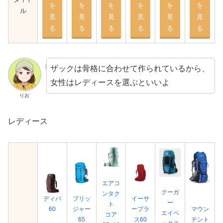
を
を
を
を
を
を
ル
見
見
見
見
見
見
る
る
る
る
る
る
ザックは骨格に合わせて作られているから、
女性はレディースを選ぶといいよ
りお
レディース
エアコ
クーガ
ンタク
ディバ
ブリッ
イーサ
ー
ト
60
ジャー
ープラ
マウン
エイペ
コア
65
ス60
テント