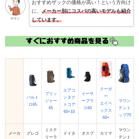
おすすめザックの価格が高い！という方向け
に、
メーカー別にコスパの高いモデルも紹介
ヤマノ
しています。
クーガ
エアコ
ブリッ
イーサ
ー
バルト
ンタク
マウン
ジャー
ープラ
エイペ
ロ65
トコア
テント
65
ス60
ックス
60+10
ップ70
60+
ミステ
マウン
メーカ
グレゴ
ドイタ
オスプ
カリマ
リーラ
テント