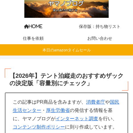
保存版：持ち物リスト
HOME
仕事を依頼
お問い合わせ
本日のamazonタイムセール
【2026年】テント泊縦走のおすすめザック
の決定版「容量別にチェック」
この記事はPR商品を含みますが、
消費者庁
や
国民
生活センター
・
厚生労働省
の発信する情報を基
に、ヤマノブログが
インターネット調査
を行い、
コンテンツ制作ポリシー
に則り作成しています。