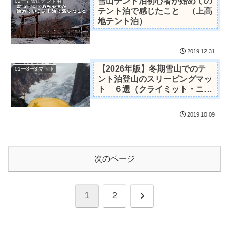
雪山テント泊初心者が始めての
02ー7.雪山テント泊
テント泊で感じたこと （上高
地テント泊）
2019.12.31
【2026年版】冬期雪山でのテ
01ー8ー3.マット
ント泊登山のスリーピングマッ
ト ６選（クライミット・ニー
モ・シートゥサミット）
2019.10.09
次のページ
次
1
2
へ