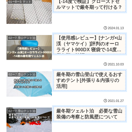
【-14度で検証】クローズドセ
01ー8ー3.マット
ルマットで厳冬期って行ける？
2024.01.13
【使用感レビュー】[ナンガ×山
02ー7.雪山テント泊
渓（ヤマケイ）]評判のオーロ
ラライト900DX 寝袋で-14度の
厳冬期で検証
2021.10.03
厳冬期の雪山登山で使えるおす
02ー7.雪山テント泊
すめテント[外張り＆内張りの
活用]
2021.01.27
厳冬期ツェルト泊 必要な雪山
02ー7.雪山テント泊
装備の考察と防風壁について