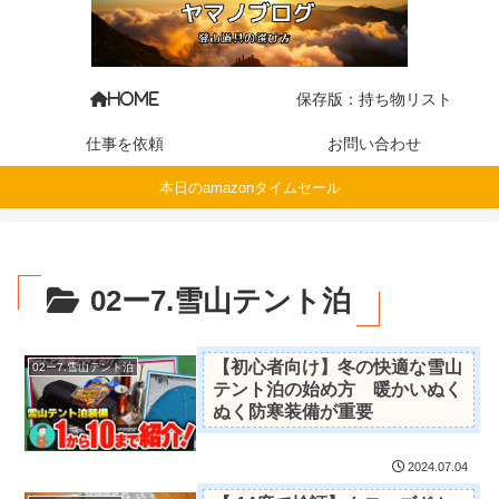
保存版：持ち物リスト
HOME
仕事を依頼
お問い合わせ
本日のamazonタイムセール
02ー7.雪山テント泊
【初心者向け】冬の快適な雪山
02ー7.雪山テント泊
テント泊の始め方 暖かいぬく
ぬく防寒装備が重要
2024.07.04