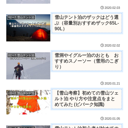
2020.02.03
雪山テント泊のザックはどう選
02ー7.雪山テント泊
ぶ（容量別おすすめザック65L-
90L）
2020.02.02
雪洞やイグルー泊のおとも お
02ー7.雪山テント泊
すすめスノーソー（雪用のこぎ
り）
2020.01.21
【雪山考察】初めての雪山ツェ
02ー7.雪山テント泊
ルト泊 やり方や注意点をまと
めてみた (ビバーク知識)
2020.01.05