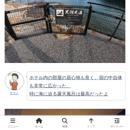
ホテル内の部屋の居心地も良く、宿の中自体
も非常に広かった。
特に海に迫る露天風呂は最高だったよ
ヤマノ
メニュー
ホーム
検索
トップ
サイドバー