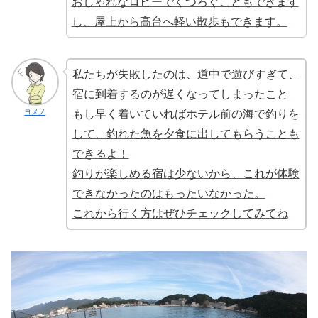
おしゃれなロビーでくつろぐこともできます
し、屋上から高台へ軽い散歩もできます。
私たちが失敗したのは、道中で遊びすぎて、
宿に到着するのが遅くなってしまったこと
ヨメノ
もし早く着いていればホテル前の海で釣りを
して、釣れた魚を夕食に出してもらうことも
できるよ！
釣りが楽しめる宿は少ないから、これが体験
できなかったのはもったいなかった。
これから行く方はぜひチェックしてみてね