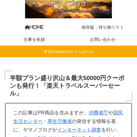
保存版：持ち物リスト
HOME
仕事を依頼
お問い合わせ
本日のamazonタイムセール
半額プラン盛り沢山＆最大50000円クーポ
ンも発行！「楽天トラベルスーパーセー
ル」
この記事はPR商品を含みますが、
消費者庁
や
国民
生活センター
・
厚生労働省
の発信する情報を基
に、ヤマノブログが
インターネット調査
を行い、