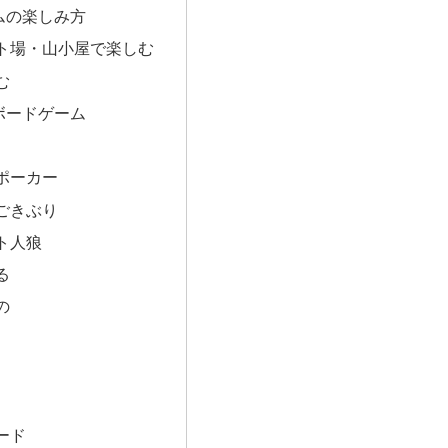
ムの楽しみ方
ト場・山小屋で楽しむ
む
ボードゲーム
ポーカー
ごきぶり
ト人狼
る
の
ード