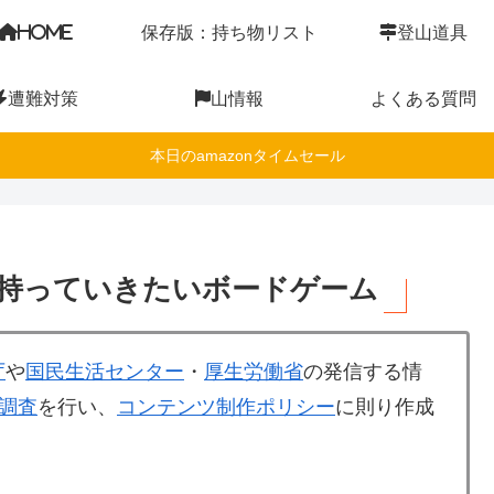
HOME
保存版：持ち物リスト
登山道具
遭難対策
山情報
よくある質問
本日のamazonタイムセール
持っていきたいボードゲーム
庁
や
国民生活センター
・
厚生労働省
の発信する情
調査
を行い、
コンテンツ制作ポリシー
に則り作成