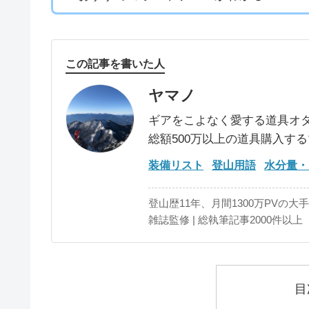
この記事を書いた人
ヤマノ
ギアをこよなく愛する道具オ
総額500万以上の道具購入す
装備リスト
登山用語
水分量・
登山歴11年、月間1300万PVの大
雑誌監修 | 総執筆記事2000件以上
目