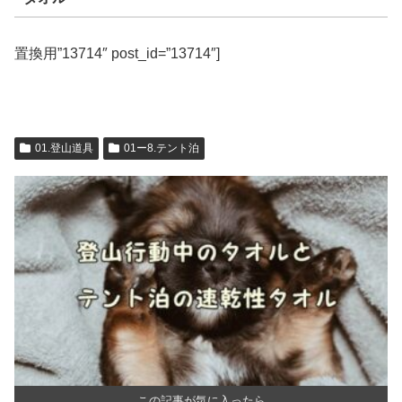
置換用”13714″ post_id=”13714″]
01.登山道具
01ー8.テント泊
この記事が気に入ったら