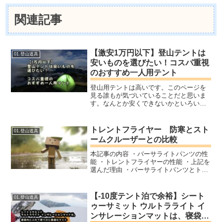
関連記事
【激安1万円以下】登山テントは
01.登山道具
安いものを選びたい！コスパ重視
のおすすめ一人用テント
登山用テントは高いです。このページを
見る誰もが気づいていることだと思いま
す。なんとか安くできないかといろいろ
調べた結果をまとめてみました。
naturehikeやバンドックなど様々なメーカ
ーを比較してみました。
トレントフライヤー 防寒とスト
01.登山道具
ームクルーザーとの比較
本記事の内容 ・バーサライトパンツの性
能 ・トレントフライヤーの性能 ・上記を
選んだ理由 ・バーサライトパンツとトレ
ントフライヤージャケットを2年間使用し
た感想 ・降水が少ない地域での登山には
「モンベル バーサライトパンツ&トレン
【-10度テント泊で余裕】シート
01.登山道具
トフライヤージャケット」はおすすめで
ゥーサミット ウルトラライト イ
す！
ンサレーションマットは、寝袋内