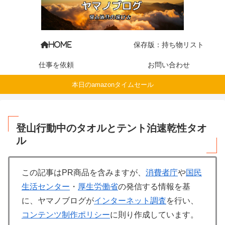
保存版：持ち物リスト
HOME
仕事を依頼
お問い合わせ
本日のamazonタイムセール
登山行動中のタオルとテント泊速乾性タオ
ル
この記事はPR商品を含みますが、
消費者庁
や
国民
生活センター
・
厚生労働省
の発信する情報を基
に、ヤマノブログが
インターネット調査
を行い、
コンテンツ制作ポリシー
に則り作成しています。