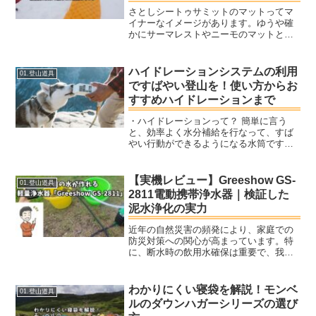
に入れて使うのに最適なマット
さとしシートゥサミットのマットってマ
イナーなイメージがあります。ゆうや確
かにサーマレストやニーモのマットと比
べて、目にする機会は少ない気がしま
す。どんなマットなのかな？シートゥマ
ットのウルトラライトインサレーション
ハイドレーションシステムの利用
01.登山道具
マットは、夏だけでなく冬も...
ですばやい登山を！使い方からお
すすめハイドレーションまで
・ハイドレーションって？ 簡単に言う
と、効率よく水分補給を行なって、すば
やい行動ができるようになる水筒です。
水分補給は喉が渇いてからでは遅く、少
量ずつ頻繁に補給することが求められま
す。 そんな水分補給を手軽に行なえるよ
【実機レビュー】Greeshow GS-
01.登山道具
うにする登山道具です。
2811電動携帯浄水器｜検証した
泥水浄化の実力
近年の自然災害の頻発により、家庭での
防災対策への関心が高まっています。特
に、断水時の飲用水確保は重要で、我が
家では毎年防災の日に見直しをしていま
す。今回は、災害時や緊急時に威力を発
揮する電動携帯浄水器「Greeshow GS-
わかりにくい寝袋を解説！モンベ
01.登山道具
2811」を使...
ルのダウンハガーシリーズの選び