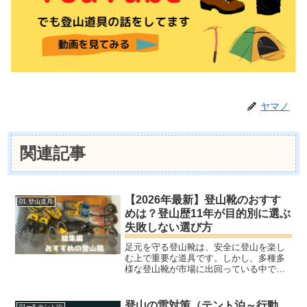
ヤマノ
関連記事
【2026年最新】登山靴のおすす
01.登山道具
めは？登山歴11年が目的別に選ぶ
失敗しない選び方
足元を守る登山靴は、安全に登山を楽し
む上で重要な道具です。しかし、多種多
様な登山靴が市場に出回っている中で、
何を基準に選べば良いのか戸惑ってしま
う方も多いのではないでしょうか。本記
事では、登山歴10年以上の私が失敗した
登山の雷対策（テント泊～行動
01ー8.テント泊