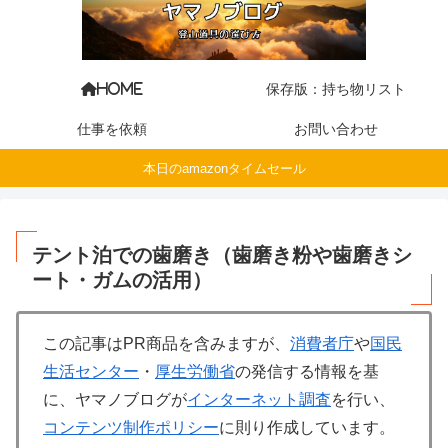
保存版：持ち物リスト
HOME
仕事を依頼
お問い合わせ
本日のamazonタイムセール
テント泊での歯磨き（歯磨き粉や歯磨きシ
ート・ガムの活用）
この記事はPR商品を含みますが、
消費者庁
や
国民
生活センター
・
厚生労働省
の発信する情報を基
に、ヤマノブログが
インターネット調査
を行い、
コンテンツ制作ポリシー
に則り作成しています。