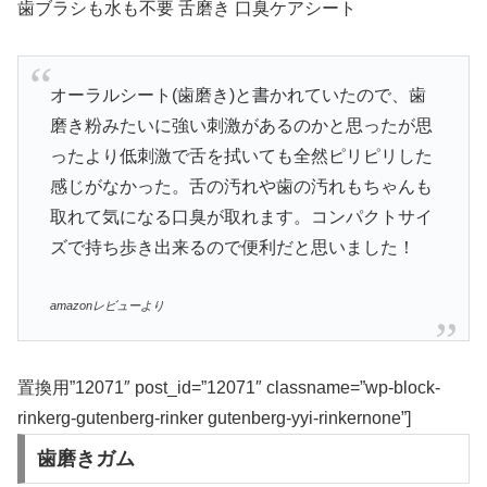
歯ブラシも水も不要 舌磨き 口臭ケアシート
オーラルシート(歯磨き)と書かれていたので、歯
磨き粉みたいに強い刺激があるのかと思ったが思
ったより低刺激で舌を拭いても全然ピリピリした
感じがなかった。舌の汚れや歯の汚れもちゃんも
取れて気になる口臭が取れます。コンパクトサイ
ズで持ち歩き出来るので便利だと思いました！
amazonレビューより
置換用”12071″ post_id=”12071″ classname=”wp-block-
rinkerg-gutenberg-rinker gutenberg-yyi-rinkernone”]
歯磨きガム