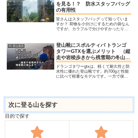
プマットとしてはちょっと...
を見る！？ 防水スタッフバッグ
の有用性
皆さんはスタッフバッグって知っていま
すか？ 荷物を小分けにするための袋なん
ですが、カラフルで分けやすかったり、
防水機能がついていたりします。
登山靴にスポルティバ トランゴ
01.登山道具
タワーGTXを選ぶメリット （縦
走や岩稜歩きから残雪期の冬山ま
で）
ドランゴタワーgtxは、軽くて耐久性と防
水性に優れた登山靴です。約700gと性能
に比べて軽量なモデルです。一方で保温
剤の使用は無いため、雪山登山靴として
の保温性能は高くは無いでしょう。
次に登る山を探す
目的で探す