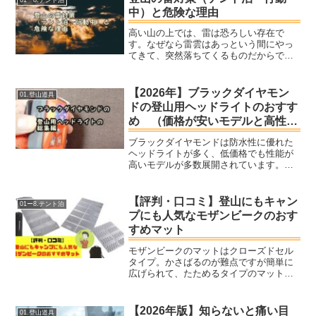
経験を基に登山靴のおす...
中）と危険な理由
高い山の上では、雷は恐ろしい存在で
す。なぜなら雷雲はあっという間にやっ
てきて、突然落ちてくるものだからで
す。山岳事故の事例としても死亡事故に
つながりやすいので、注意したいです
ね。
【2026年】ブラックダイヤモン
01.登山道具
ドの登山用ヘッドライトのおすす
め （価格が安いモデルと高性能
モデル）
ブラックダイヤモンドは防水性に優れた
ヘッドライトが多く、低価格でも性能が
高いモデルが多数展開されています。時
代の変化と共に、電池寿命も増え、軽量
化が行われ、ヘッドライトはとても使い
易いものが増えてきました。今回はそん
【評判・口コミ】登山にもキャン
01ー8.テント泊
な人気のあるブラックダイ...
プにも人気なモザンビークのおす
すめマット
モザンビークのマットはクローズドセル
タイプ。かさばるのが難点ですが簡単に
広げられて、たためるタイプのマットで
す。空気を入れるタイプと違い、パンク
の心配がないのとインフレータブルマッ
トなどに比べれば全然安いです。キャン
【2026年版】知らないと痛い目
01.登山道具