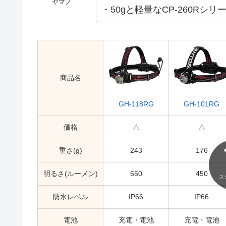
ヤマノ
・50gと軽量なCP-260Rシリ
商品名
GH-118RG
GH-101RG
価格
△
△
重さ(g)
243
176
明るさ(ルーメン)
650
450
ス
防水レベル
IP66
IP66
電池
充電・電池
充電・電池