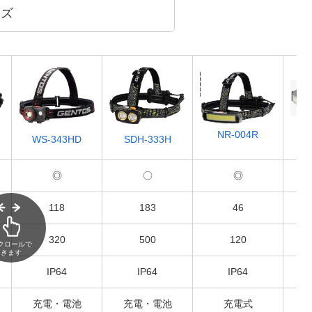
ーズ
NR-004R
SDH-333H
WS-343HD
◎
〇
◎
118
183
46
320
500
120
クロールで
きます
IP64
IP64
IP64
充電・電池
充電・電池
充電式