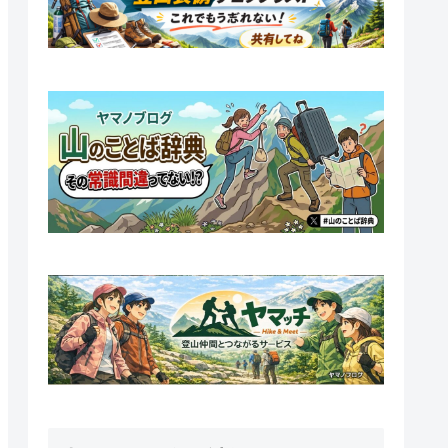
CP-260R
◎
50
260
IPX4
充電式