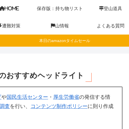
HOME
保存版：持ち物リスト
登山道具
遭難対策
山情報
よくある質問
本日のamazonタイムセール
のおすすめヘッドライト
庁
や
国民生活センター
・
厚生労働省
の発信する情
調査
を行い、
コンテンツ制作ポリシー
に則り作成