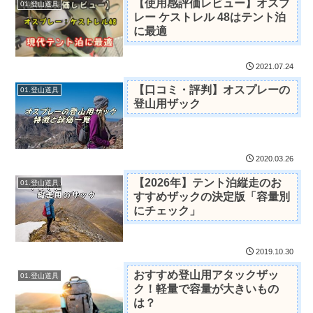
【使用感評価レビュー】オスプ
01.登山道具
レー ケストレル 48はテント泊
に最適
2021.07.24
【口コミ・評判】オスプレーの
01.登山道具
登山用ザック
2020.03.26
【2026年】テント泊縦走のお
01.登山道具
すすめザックの決定版「容量別
にチェック」
2019.10.30
おすすめ登山用アタックザッ
01.登山道具
ク！軽量で容量が大きいもの
は？