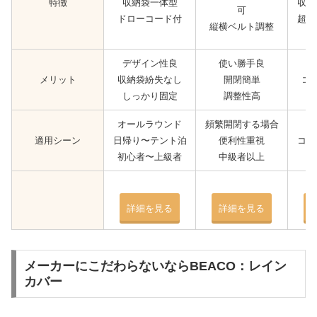
特徴
収納袋一体型
収納
可
ドローコード付
超軽
縦横ベルト調整
デザイン性良
使い勝手良
メリット
収納袋紛失なし
開閉簡単
コ
しっかり固定
調整性高
オールラウンド
頻繁開閉する場合
適用シーン
日帰り〜テント泊
便利性重視
コン
初心者〜上級者
中級者以上
詳細を見る
詳細を見る
メーカーにこだわらないならBEACO：レイン
カバー