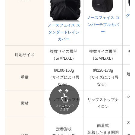
グレ
ノースフェイス コ
ンバーチブルカバ
ノースフェイス ス
ー
タンダードレイン
カバー
複数サイズ展開
複数サイズ展開
複
対応サイズ
（S/M/L/XL）
（S/M/L/XL）
約100-150g
約120-170g
超軽
重量
（サイズにより異
（サイズにより異
なる）
なる）
シリ
リップストップナ
リップストップナ
素材
スクロールで
イロン
イロン
きます
ポ
スナ
雨蓋式
定番形状
装着したまま開閉