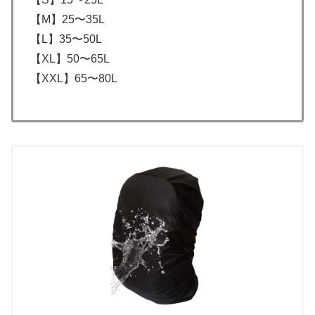
【M】25〜35L
【L】35〜50L
【XL】50〜65L
【XXL】65〜80L