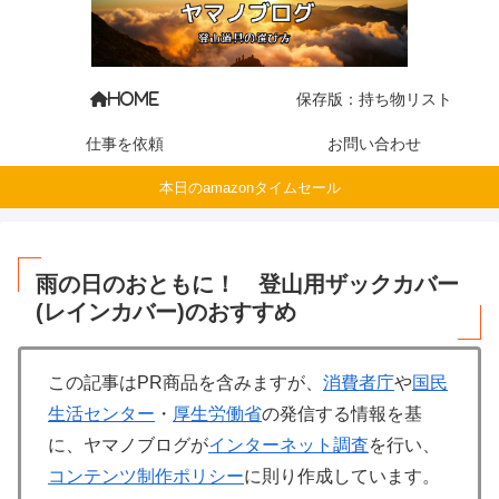
保存版：持ち物リスト
HOME
仕事を依頼
お問い合わせ
本日のamazonタイムセール
雨の日のおともに！ 登山用ザックカバー
(レインカバー)のおすすめ
この記事はPR商品を含みますが、
消費者庁
や
国民
生活センター
・
厚生労働省
の発信する情報を基
に、ヤマノブログが
インターネット調査
を行い、
コンテンツ制作ポリシー
に則り作成しています。