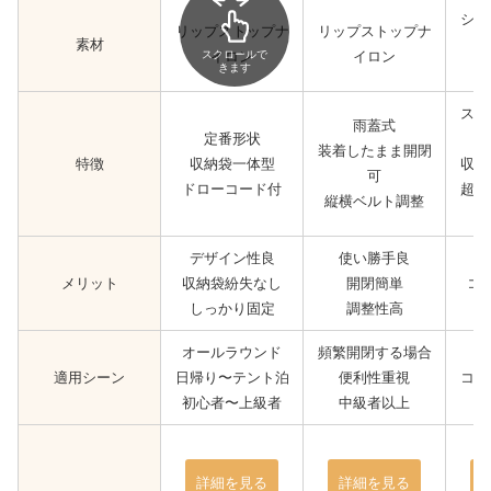
シリ
リップストップナ
リップストップナ
素材
スクロールで
イロン
イロン
きます
ポ
スナ
雨蓋式
定番形状
装着したまま開閉
特徴
収納袋一体型
収納
可
ドローコード付
超軽
縦横ベルト調整
デザイン性良
使い勝手良
メリット
収納袋紛失なし
開閉簡単
コ
しっかり固定
調整性高
オールラウンド
頻繁開閉する場合
適用シーン
日帰り〜テント泊
便利性重視
コン
初心者〜上級者
中級者以上
詳細を見る
詳細を見る