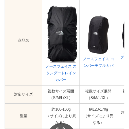
商品名
グレ
ノースフェイス コ
ンバーチブルカバ
ノースフェイス ス
ー
タンダードレイン
カバー
複数サイズ展開
複数サイズ展開
複
対応サイズ
（S/M/L/XL）
（S/M/L/XL）
約100-150g
約120-170g
超軽
重量
（サイズにより異
（サイズにより異
なる）
なる）