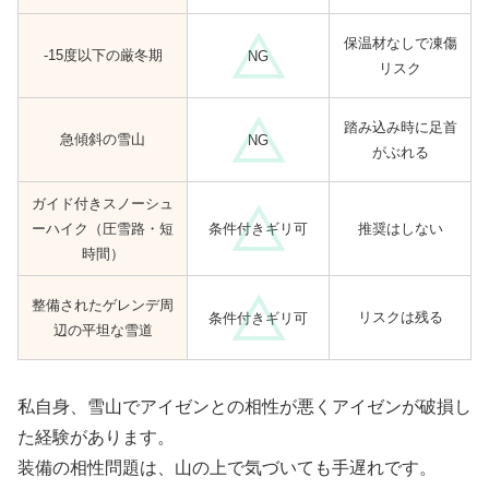
保温材なしで凍傷
-15度以下の厳冬期
NG
リスク
踏み込み時に足首
急傾斜の雪山
NG
がぶれる
ガイド付きスノーシュ
条件付きギリ可
ーハイク（圧雪路・短
推奨はしない
時間）
整備されたゲレンデ周
リスクは残る
条件付きギリ可
辺の平坦な雪道
私自身、雪山でアイゼンとの相性が悪くアイゼンが破損し
た経験があります。
装備の相性問題は、山の上で気づいても手遅れです。