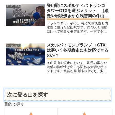
あり、22cm〜29cm)とシリーズ展開が豊
富なため、ご自身に最適な一足を見つけ
登山靴にスポルティバ トランゴ
01.登山道具
るこ...
タワーGTXを選ぶメリット （縦
走や岩稜歩きから残雪期の冬山ま
で）
ドランゴタワーgtxは、軽くて耐久性と防
水性に優れた登山靴です。約700gと性能
に比べて軽量なモデルです。一方で保温
剤の使用は無いため、雪山登山靴として
の保温性能は高くは無いでしょう。
スカルパ：モンブランプロ GTX
01.登山道具
は寒い？冬期縦走にも対応できる
のか？
冬山登山や縦走において、足元の寒さや
装備の信頼性は命にも関わる大切なポイ
ントです。数ある登山靴の中でも、多く
の登山者に支持されているのがスカルパ
の「モンブランプロ GTX」。ヤマノ人気
モデルだからこそ、何年もの間売れ続け
ていますその卓越した...
次に登る山を探す
目的で探す