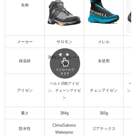
名称
メーカー
サロモン
メレル
3M社シンサレート
保温材
未使用
K
200g
スクロールで
きます
ベルト式軽アイゼ
ベル
アイゼン
チェンアイゼン
ン、チェーンアイゼ
ン、
ン
重さ
384g
360g
ClimaSalomo
防水性
ゴアテックス
K
Waterproo