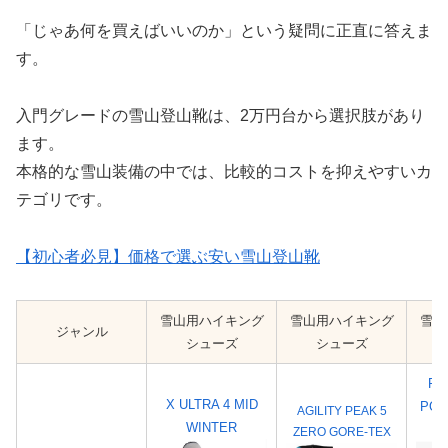
「じゃあ何を買えばいいのか」という疑問に正直に答えま
す。
入門グレードの雪山登山靴は、2万円台から選択肢があり
ます。
本格的な雪山装備の中では、比較的コストを抑えやすいカ
テゴリです。
【初心者必見】価格で選ぶ安い雪山登山靴
雪山用ハイキング
雪山用ハイキング
雪山
ジャンル
シューズ
シューズ
RE
X ULTRA 4 MID
POL
AGILITY PEAK 5
WINTER
ZERO GORE-TEX