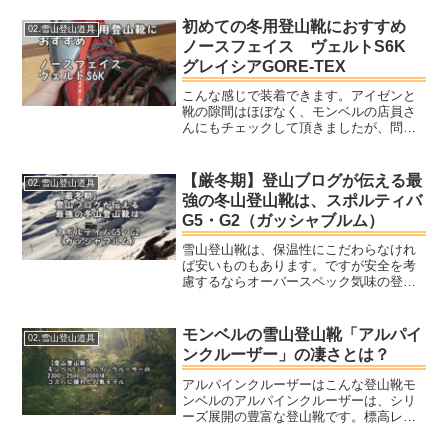
うことです。冬山を登るくらい登山をし
ている人なら、近い未来ではもっと登り
初めての冬用登山靴におすすめ
02.雪山登山道具
たいと思うはず。けんた確...
ノースフェイス ヴェルトS6K
グレイシアGORE-TEX
こんな感じで装着できます。アイゼンと
靴の隙間はほぼなく、モンベルの店員さ
んにもチェックして頂きましたが、問題
なしと回答いただきました。保温加工で
肌さわりが良く、足元が暖かい冬山登山
靴を用意しましょう。
【厳冬期】登山ブログが伝える最
02.雪山登山道具
強の冬山登山靴は、スポルティバ
G5・G2（ガッシャブルム）
雪山登山靴は、保温性にこだわらなけれ
ば安いものもあります。ですが安全を考
慮するならオーバースペック気味の登山
靴を選んでおくと、凍傷リスクを避ける
ことができます。スポルティバのガッシ
ャブルムは、高機能ながら初めての雪山
モンベルの雪山登山靴「アルパイ
02.雪山登山道具
登山靴に選ぶ人も多いので...
ンクルーザー」の凄さとは？
アルパインクルーザーはこんな登山靴モ
ンベルのアルパインクルーザーは、シリ
ーズ展開の豊富な登山靴です。標高レベ
ル(2000〜3000)やサイズ(ワイドタイプも