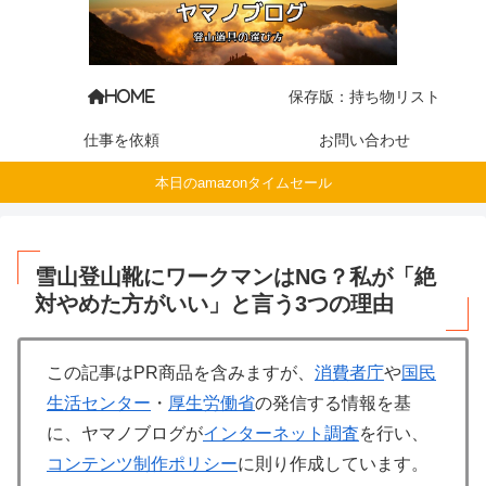
保存版：持ち物リスト
HOME
仕事を依頼
お問い合わせ
本日のamazonタイムセール
雪山登山靴にワークマンはNG？私が「絶
対やめた方がいい」と言う3つの理由
この記事はPR商品を含みますが、
消費者庁
や
国民
生活センター
・
厚生労働省
の発信する情報を基
に、ヤマノブログが
インターネット調査
を行い、
コンテンツ制作ポリシー
に則り作成しています。