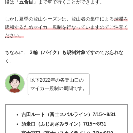
段は
「五合目」
まで車で行くことができます。
しかし夏季の登山シーズンは、登山者の集中による
渋滞を
緩和するためマイカー規制を行なっていますのでご注意く
ださい。
ちなみに、
２輪（バイク）も規制対象です
のでお忘れな
く。
以下2022年の各登山口の
マイカー規制の期間です。
吉田ルート（富士スバルライン）7/15〜8/31
須走口（ふじあざみライン）7/15〜8/31