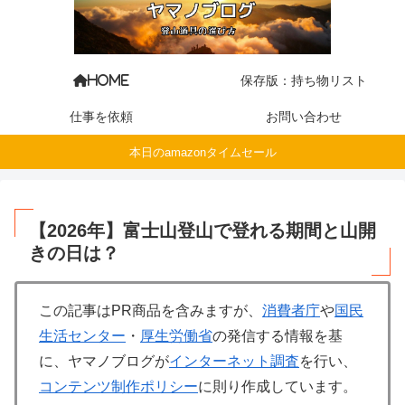
保存版：持ち物リスト
HOME
仕事を依頼
お問い合わせ
本日のamazonタイムセール
【2026年】富士山登山で登れる期間と山開
きの日は？
この記事はPR商品を含みますが、
消費者庁
や
国民
生活センター
・
厚生労働省
の発信する情報を基
に、ヤマノブログが
インターネット調査
を行い、
コンテンツ制作ポリシー
に則り作成しています。