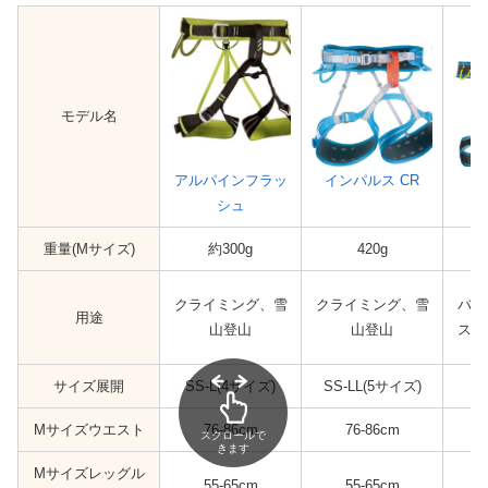
モデル名
アルパインフラッ
インパルス CR
シュ
重量(Mサイズ)
約300g
420g
クライミング、雪
クライミング、雪
バッ
用途
山登山
山登山
スキ
サイズ展開
SS-L(4サイズ)
SS-LL(5サイズ)
S
Mサイズウエスト
76-86cm
76-86cm
スクロールで
きます
Mサイズレッグル
55-65cm
55-65cm