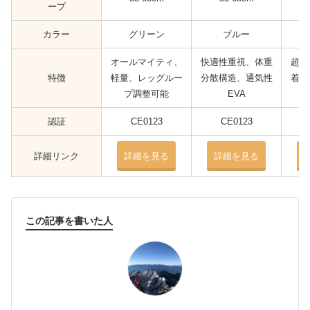
ープ
カラー
グリーン
ブルー
オールマイティ、
快適性重視、体重
超軽
特徴
軽量、レッグルー
分散構造、通気性
着脱
プ調整可能
EVA
認証
CE0123
CE0123
詳細リンク
詳細を見る
詳細を見る
この記事を書いた人