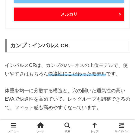
メルカリ
カンプ：インパルス CR
インパルスCRは、カンプのハーネスの上位モデルで、使
いやすさはもちろん
快適性にこだわったモデル
です。
体重を均一に分散する構造と、穴の開いた通気性の高い
EVAで快適性を高めていて、レッグループも調整できるの
で、フィット感も高めやすくなっています。
1万円強と価格はやや高いですが、価格に見合う機能を持
メニュー
ホーム
検索
トップ
サイドバー
ったハーネスです。