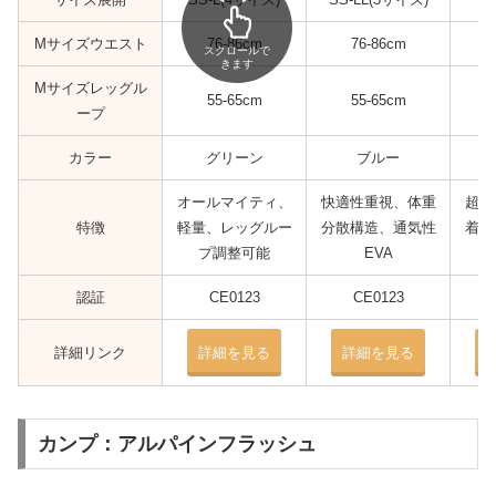
Mサイズウエスト
76-86cm
76-86cm
スクロールで
きます
Mサイズレッグル
55-65cm
55-65cm
ープ
カラー
グリーン
ブルー
オールマイティ、
快適性重視、体重
超軽
特徴
軽量、レッグルー
分散構造、通気性
着脱
プ調整可能
EVA
認証
CE0123
CE0123
詳細リンク
詳細を見る
詳細を見る
カンプ：アルパインフラッシュ