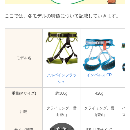
ここでは、各モデルの特徴について記載していきます。
モデル名
アルパインフラッ
インパルス CR
シュ
重量(Mサイズ)
約300g
420g
クライミング、雪
クライミング、雪
バッ
用途
山登山
山登山
スキ
サイズ展開
SS-L(4サイズ)
SS-LL(5サイズ)
S