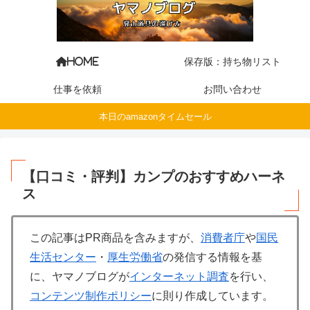
保存版：持ち物リスト
HOME
仕事を依頼
お問い合わせ
本日のamazonタイムセール
【口コミ・評判】カンプのおすすめハーネ
ス
この記事はPR商品を含みますが、
消費者庁
や
国民
生活センター
・
厚生労働省
の発信する情報を基
に、ヤマノブログが
インターネット調査
を行い、
コンテンツ制作ポリシー
に則り作成しています。