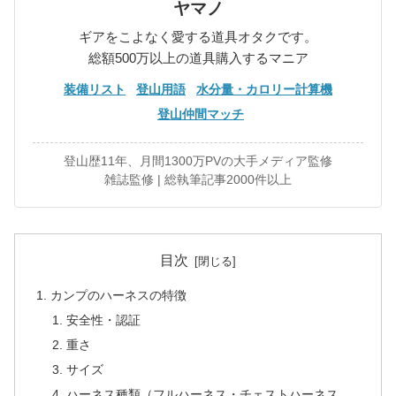
ヤマノ
ギアをこよなく愛する道具オタクです。
総額500万以上の道具購入するマニア
装備リスト
登山用語
水分量・カロリー計算機
登山仲間マッチ
登山歴11年、月間1300万PVの大手メディア監修
雑誌監修 | 総執筆記事2000件以上
目次
カンプのハーネスの特徴
安全性・認証
重さ
サイズ
ハーネス種類（フルハーネス・チェストハーネス