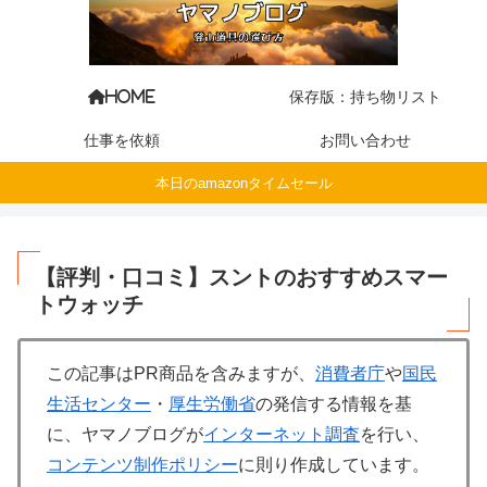
保存版：持ち物リスト
HOME
仕事を依頼
お問い合わせ
本日のamazonタイムセール
【評判・口コミ】スントのおすすめスマー
トウォッチ
この記事はPR商品を含みますが、
消費者庁
や
国民
生活センター
・
厚生労働省
の発信する情報を基
に、ヤマノブログが
インターネット調査
を行い、
コンテンツ制作ポリシー
に則り作成しています。