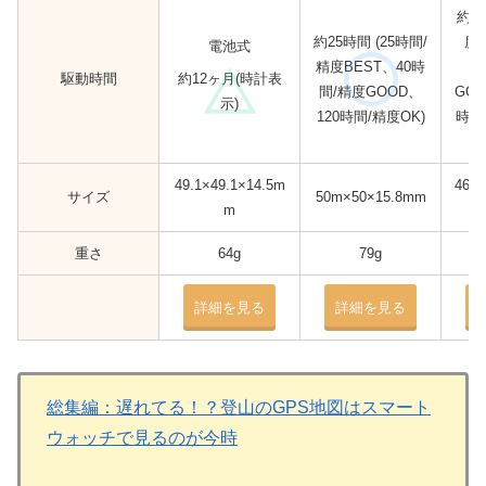
約2
約25時間 (25時間/
度B
電池式
精度BEST、40時
間
駆動時間
約12ヶ月(時計表
間/精度GOOD、
GO
示)
120時間/精度OK)
時計
49.1×49.1×14.5m
46m
サイズ
50m×50×15.8mm
m
重さ
64g
79g
詳細を見る
詳細を見る
総集編：遅れてる！？登山のGPS地図はスマート
ウォッチで見るのが今時