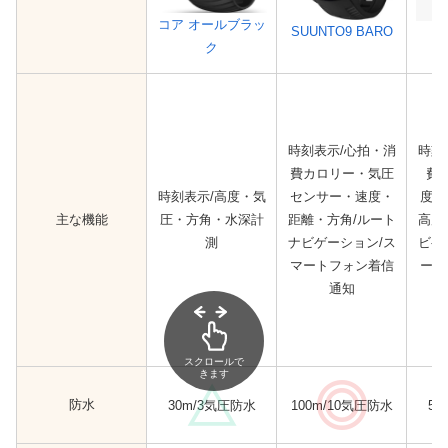
コア オールブラッ
SUUNTO9 BARO
S
ク
時刻表示/心拍・消
時刻
費カロリー・気圧
費
時刻表示/高度・気
センサー・速度・
度・
主な機能
圧・方角・水深計
距離・方角/ルート
高度
測
ナビゲーション/ス
ビゲ
マートフォン着信
ート
通知
スクロールで
きます
防水
30m/3気圧防水
100m/10気圧防水
50