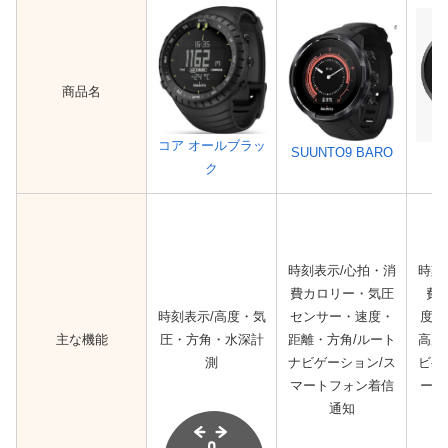
商品名
コア オールブラッ
SUUNTO9 BARO
S
ク
時刻表示/心拍・消
時刻
費カロリー・気圧
費
時刻表示/高度・気
センサー・速度・
度・
主な機能
圧・方角・水深計
距離・方角/ルート
高度
測
ナビゲーション/ス
ビゲ
マートフォン着信
ート
通知