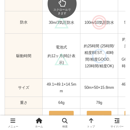
スクロールで
きます
防水
30m/3気圧防水
100m/10気圧防水
50
約2
約25時間 (25時間/
度B
電池式
精度BEST、40時
間
駆動時間
約12ヶ月(時計表
間/精度GOOD、
GO
示)
120時間/精度OK)
時計
49.1×49.1×14.5m
46m
サイズ
50m×50×15.8mm
m
重さ
64g
79g
詳細を見る
詳細を見る
メニュー
ホーム
検索
トップ
サイドバー