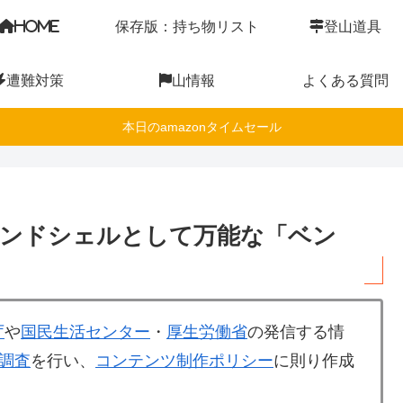
HOME
保存版：持ち物リスト
登山道具
遭難対策
山情報
よくある質問
本日のamazonタイムセール
ンドシェルとして万能な「ベン
庁
や
国民生活センター
・
厚生労働省
の発信する情
調査
を行い、
コンテンツ制作ポリシー
に則り作成