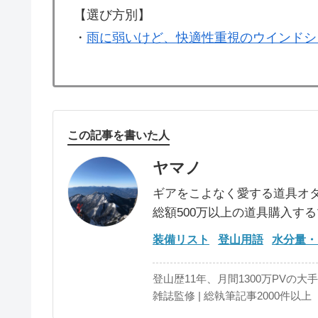
【選び方別】
・
雨に弱いけど、快適性重視のウインドシ
この記事を書いた人
ヤマノ
ギアをこよなく愛する道具オ
総額500万以上の道具購入す
装備リスト
登山用語
水分量・
登山歴11年、月間1300万PVの大
雑誌監修 | 総執筆記事2000件以上