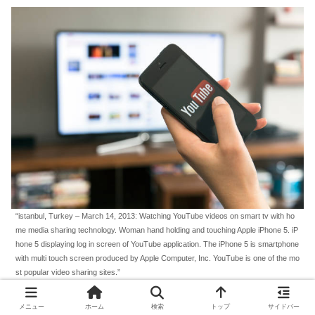
“istanbul, Turkey – March 14, 2013: Watching YouTube videos on smart tv with ho
me media sharing technology. Woman hand holding and touching Apple iPhone 5. iP
hone 5 displaying log in screen of YouTube application. The iPhone 5 is smartphone
with multi touch screen produced by Apple Computer, Inc. YouTube is one of the mo
st popular video sharing sites.”
メニュー
ホーム
検索
トップ
サイドバー