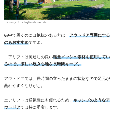
Scenery of the highland campsite
街中で履くのには抵抗のある方は、
アウトドア専用にする
のもおすすめ
ですよ。
エアリフトは風通しの良い
軽量メッシュ素材を使用してい
るので、涼しい履き心地を長時間キープ。
アウトドアでは、長時間の立ったままの状態なので足元が
蒸れやすくなりがち。
エアリフトは通気性にも優れるため、
キャンプのようなア
ウトドア
では特に重宝します。