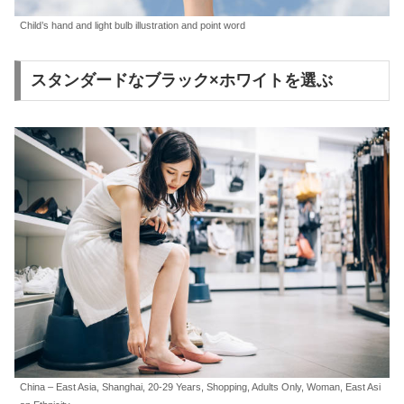
Child’s hand and light bulb illustration and point word
スタンダードなブラック×ホワイトを選ぶ
China – East Asia, Shanghai, 20-29 Years, Shopping, Adults Only, Woman, East Asi