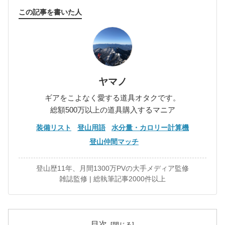
この記事を書いた人
ヤマノ
ギアをこよなく愛する道具オタクです。
総額500万以上の道具購入するマニア
装備リスト
登山用語
水分量・カロリー計算機
登山仲間マッチ
登山歴11年、月間1300万PVの大手メディア監修
雑誌監修 | 総執筆記事2000件以上
目次