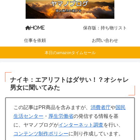
保存版：持ち物リスト
HOME
仕事を依頼
お問い合わせ
本日のamazonタイムセール
ナイキ：エアリフトはダサい！？オシャレ
男女に聞いてみた
この記事はPR商品を含みますが、
消費者庁
や
国民
生活センター
・
厚生労働省
の発信する情報を基
に、ヤマノブログが
インターネット調査
を行い、
コンテンツ制作ポリシー
に則り作成しています。