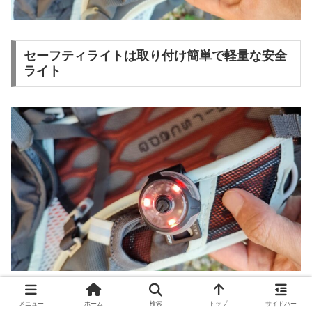
セーフティライトは取り付け簡単で軽量な安全
ライト
セーフティライトは前方を照らす用途ではありませんが、
メニュー
ホーム
検索
トップ
サイドバー