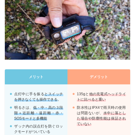
メリット
デメリット
点灯中に手を振る
とスイッチ
135gと
他の充電式ヘッドライ
を押さなくても操作できる
。
トに比べると重い
明るさは、
低・中・高の３段
防水性はIPX4で雨天時の使用
階＋近距離・遠距離・赤・
は問題ないが、
水中に落とし
SOSモードと多機能
た場合や防塵性能は保証され
ていない
ザック内の誤点灯を防ぐロッ
クモードがついている