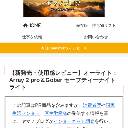
保存版：持ち物リスト
HOME
仕事を依頼
お問い合わせ
本日のamazonタイムセール
【新発売・使用感レビュー】オーライト：
Array 2 pro＆Gober セーフティーナイト
ライト
この記事はPR商品を含みますが、
消費者庁
や
国民
生活センター
・
厚生労働省
の発信する情報を基
に、ヤマノブログが
インターネット調査
を行い、