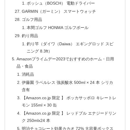
ボッシュ（BOSCH） 電動ドライバー
GARMIN（ガーミン） スマートウォッチ
ゴルフ用品
本間ゴルフ HONMA ゴルフボール
釣り用品
釣り竿（ダイワ（Daiwa） エギングロッド スピ
ニング 8.3ft）
Amazonプライムデー2023でおすすめのホーム・日用
品・食品
消耗品
伊藤園 ラベルレス 強炭酸水 500ml × 24 本 シリカ
含有
【Amazon.co.jp 限定 】 ポッカサッポロ キレートレ
モン 155ml × 30 缶
【Amazon.co.jp 限定 】 レッドブル エナジードリン
ク 250mlx24 本
明治チョコレート効果カカオ 72% 大容量ボックス