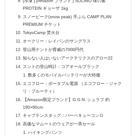
[冷凍 ] [Amazon ブランド ] SOLIMO 味の素
PROTEIN ギョーザ 1kg
スノーピーク(snow peak) 手ぶら CAMP PLAN
PREMIUM チケット
TokyoCamp 焚火台
オークリー・レイバンのサングラス
登山用テントが脅威の7000円代
知らない人はいないアークテリクスのアロー22
スントの登山時計：コアオールブラック
数多くのモバイルバッテリーが大特価
エコフロー：ポータブル電源 （エコフロー・ジャク
リ・ブルーティ）
【Amazon限定ブランド】G.G.N. シュラフ 約
190×80cm
キャプテンスタッグ：バーベキューコンロ
高価なマムートのウェアが一斉セール
ハイキングパンツ