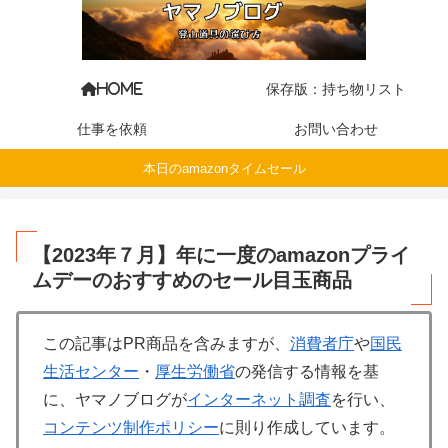
保存版：持ち物リスト
HOME
仕事を依頼
お問い合わせ
本日のamazonタイムセール
【2023年７月】年に一度のamazonプライ
ムデーのおすすめのセール目玉商品
この記事はPR商品を含みますが、
消費者庁
や
国民
生活センター
・
厚生労働省
の発信する情報を基
に、ヤマノブログが
インターネット調査
を行い、
コンテンツ制作ポリシー
に則り作成しています。