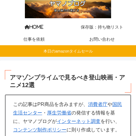
保存版：持ち物リスト
HOME
仕事を依頼
お問い合わせ
本日のamazonタイムセール
アマゾンプライムで見るべき登山映画・ア
ニメ12選
この記事はPR商品を含みますが、
消費者庁
や
国民
生活センター
・
厚生労働省
の発信する情報を基
に、ヤマノブログが
インターネット調査
を行い、
コンテンツ制作ポリシー
に則り作成しています。