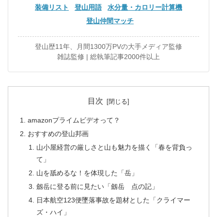
装備リスト
登山用語
水分量・カロリー計算機
登山仲間マッチ
登山歴11年、月間1300万PVの大手メディア監修
雑誌監修 | 総執筆記事2000件以上
目次
amazonプライムビデオって？
おすすめの登山邦画
山小屋経営の厳しさと山も魅力を描く「春を背負っ
て」
山を舐めるな！を体現した「岳」
劔岳に登る前に見たい「劔岳 点の記」
日本航空123便墜落事故を題材とした「クライマー
ズ・ハイ」