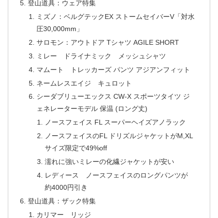
登山道具：ウェア特集
ミズノ：ベルグテックEX ストームセイバーV「対水
圧30,000mm」
サロモン：アウトドア Tシャツ AGILE SHORT
ミレー ドライナミック メッシュシャツ
マムート トレッカーズ パンツ アジアンフィット
ネームレスエイジ キュロット
シーダブリューエックス CW-X スポーツタイツ ジ
ェネレーターモデル 保温 (ロング丈)
ノースフェイス FL スーパーヘイズアノラック
ノースフェイスのFL ドリズルジャケットがM,XL
サイズ限定で49%off
濡れに強いミレーの化繊ジャケットが安い
レディース ノースフェイスのロングパンツが
約4000円引き
登山道具：ザック特集
カリマー リッジ