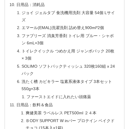
日用品：消耗品
ジョイ ジェルタブ 食洗機用洗剤 大容量 54個 Lサイ
ズ
エマール(EMAL)洗濯洗剤 詰め替え900ml*2個
ファブリーズ 消臭芳香剤 トイレ用 ブルー・シャボ
ン 6mL×3個
トイレクイックル つめかえ用 ジャンボパック 20枚
× 3個
SOLIMO ソフトパックティッシュ 320枚160組 x 24
パック
洗たく槽 カビキラー 塩素系液体タイプ 3本セット
550g×3本
ファーストエイドに入れたい頭痛薬
日用品：飲料＆食品
爽健美茶 ラベルレス PET500ml ２４本
ＢODY SUPPORT W inバー プロテイン ベイクド
チョコ (15本入×1箱)