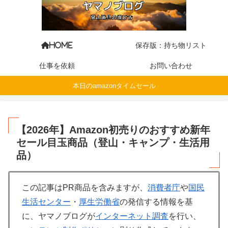
保存版：持ち物リスト
HOME
仕事を依頼
お問い合わせ
本日のamazonタイムセール
【2026年】Amazon初売りのおすすめ新年
セール目玉商品（登山・キャンプ・生活用
品）
この記事はPR商品を含みますが、
消費者庁
や
国民
生活センター
・
厚生労働省
の発信する情報を基
に、ヤマノブログが
インターネット調査
を行い、