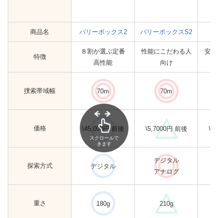
商品名
バリーボックス2
バリーボックスS2
８割が選ぶ定番
性能にこだわる人
安さ
特徴
高性能
向け
捜索帯域幅
70m
70m
価格
\45,000円 前後
\5,7000円 前後
\3
スクロールで
きます
デジタル
探索方式
デジタル
アナログ
重さ
180g
210g