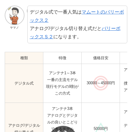
デジタル式で一番人気は
マムートのバリーボ
ックス２
アナログ/デジタル切り替え式だと
バリーボ
ヤマノ
ックスＳ２
になります。
種類
特徴
価格目安
アン
アンテナ1～3本
一番の主流モデル
30000～45000円
デジタル式
捜索
現行モデルの9割が
アン
この方式
アンテナ3本
アナ
アナログとデジタ
ルの良いとこどり
アナログ/デジタル
デジ
50000円
できるモデル