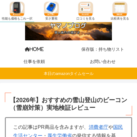
性能も価格もこれ一択
性能も価格もこれ一択
安さ重視
安さ重視
口コミを見る
口コミを見る
比較表を見る
比較表を見る
保存版：持ち物リスト
HOME
仕事を依頼
お問い合わせ
本日のamazonタイムセール
【2026年】おすすめの雪山登山のビーコン
（雪崩対策）実地検証レビュー
この記事はPR商品を含みますが、
消費者庁
や
国民
生活センター
・
厚生労働省
の発信する情報を基