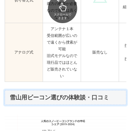
切り替え式
両方の機能が必要
組み
なので価格は高く
スクロールで
なりがち
きます
アンテナ１本
受信範囲が広いの
で遠くから捜索が
捜
可能
アナログ式
販売なし
旧式モデルなので
捜
現行品ではほとん
ど販売されていな
い
雪山用ビーコン選びの体験談・口コミ