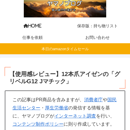
保存版：持ち物リスト
HOME
仕事を依頼
お問い合わせ
本日のamazonタイムセール
【使用感レビュー】12本爪アイゼンの「グ
リベルG12 Jマチック」
この記事はPR商品を含みますが、
消費者庁
や
国民
生活センター
・
厚生労働省
の発信する情報を基
に、ヤマノブログが
インターネット調査
を行い、
コンテンツ制作ポリシー
に則り作成しています。