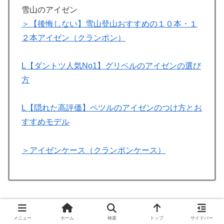
雪山のアイゼン
＞【後悔しない】雪山登山おすすめの１０本・１
２本アイゼン（クランポン）
L【ダントツ人気No1】グリベルのアイゼンの選び
方
L【隠れた高評価】ペツルのアイゼンのつけ方とお
すすめモデル
＞アイゼンケース（クランポンケース）
02.雪山登山道具
02ー3.アイゼン
グリベル
メニュー
ホーム
検索
トップ
サイドバー