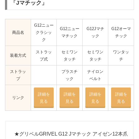
「Jマチック」
G12ニュー
G12ニュー
G12Jマチ
G12オーマ
商品名
クラシッ
マチック
ック
チック
ク
ストラッ
セミワン
セミワン
ワンタッ
装着方式
プ式
タッチ
タッチ
チ
ストラッ
プラスチ
ナイロン
プ
ック
ベルト
詳細を
詳細を
詳細を
詳細を
リンク
見る
見る
見る
見る
★グリベルGRIVEL G12 Jマチック アイゼン12本爪