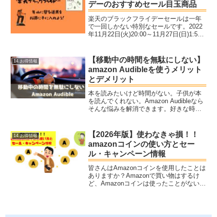
デーのおすすめセール目玉商品
楽天のブラックフライデーセールは一年
で一回しかない特別なセールです。2022
年11月22日(火)20:00～11月27日(日)1:59
の期間になります。どうせなら上手く利
用して、お得に登山道具を揃えましょ
う！ブラックフライデーにかけたお得
【移動中の時間を無駄にしない】
14.お得情報
な...
amazon Audibleを使うメリット
とデメリット
本を読みたいけど時間がない。子供が本
を読んでくれない。Amazon Audibleなら
そんな悩みを解消できます。好きな時
に、好きなデバイスで読書できるAmazon
Audibleとは？30日無料体験もご案内しま
す。オーディオブックとはオーデ...
【2026年版】使わなきゃ損！！
14.お得情報
amazonコインの使い方とセー
ル・キャンペーン情報
皆さんはAmazonコインを使用したことは
ありますか？Amazonで買い物はするけ
ど、Amazonコインは使ったことがない、
という人も多いのではないでしょうか。
Amazonでは、クレジットカード決済の他
に、Amazonギフト券やAmazon...