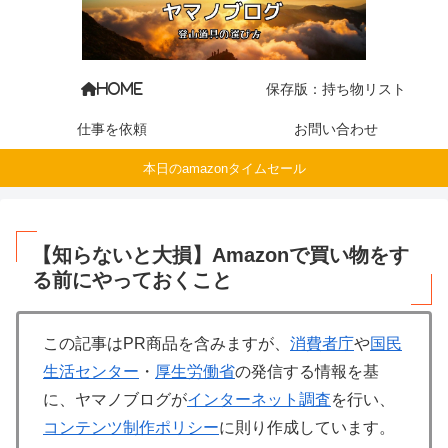
保存版：持ち物リスト
HOME
仕事を依頼
お問い合わせ
本日のamazonタイムセール
【知らないと大損】Amazonで買い物をす
る前にやっておくこと
この記事はPR商品を含みますが、
消費者庁
や
国民
生活センター
・
厚生労働省
の発信する情報を基
に、ヤマノブログが
インターネット調査
を行い、
コンテンツ制作ポリシー
に則り作成しています。