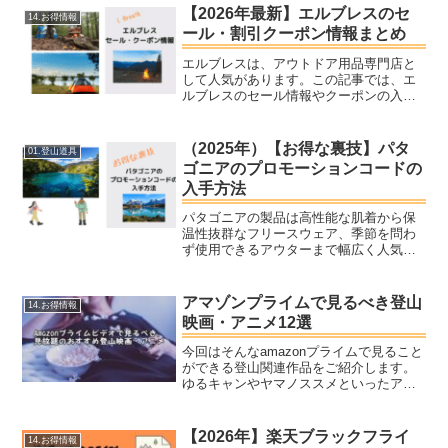
【2026年最新】エルブレスのセ
14.お得情報
ール・割引クーポン情報まとめ
エルブレスは、アウトドア用品専門店と
して人気があります。この記事では、エ
ルブレスのセール情報やクーポンの入手
方法など、エルブレスでお得に購入する
方法を紹介します。エルブレスのセール
情報や、クーポン情報が知りたい方は、
（2025年）【お得な裏技】パタ
01.登山道具
ぜひ参考にしてください。...
ゴニアのプロモーションコードの
入手方法
パタゴニアの製品は高性能な肌着から保
温性抜群なフリースウェア、季節を問わ
ず使用できるアウターまで幅広く人気商
品が展開されています。ただ１つ気にな
るのが値段の高さ。あなたはパタゴニア
の商品がもっと安く買えたらと考えたこ
アマゾンプライムで見るべき登山
14.お得情報
とはありませんか？この記...
映画・アニメ12選
今回はそんなamazonプライムで見ること
ができる登山関連作品をご紹介します。
ゆるキャンやヤマノススメといったアニ
メからエベレストや春を背負ってなど、
山岳映画をご紹介します。皆さんのお気
に入りの作品はありましたか？
【2026年】楽天ブラックフライ
14.お得情報