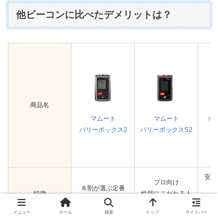
他ビーコンに比べたデメリットは？
商品名
マムート
マムート
オ
バリーボックス2
バリーボックスS2
安さ
プロ向け
８割が選ぶ定番
特徴
性能にこだわる人
高性能
操作
向け
メニュー
ホーム
検索
トップ
サイドバー