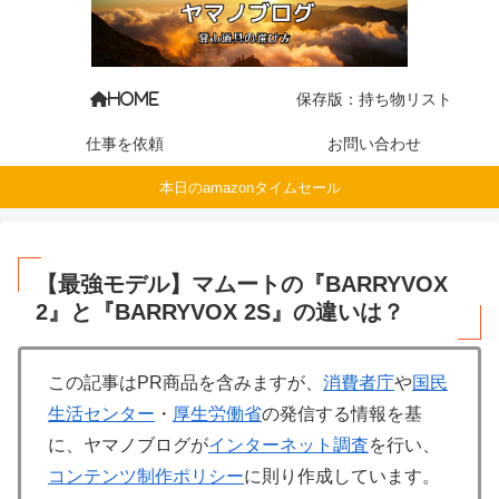
保存版：持ち物リスト
HOME
仕事を依頼
お問い合わせ
本日のamazonタイムセール
【最強モデル】マムートの『BARRYVOX
2』と『BARRYVOX 2S』の違いは？
この記事はPR商品を含みますが、
消費者庁
や
国民
生活センター
・
厚生労働省
の発信する情報を基
に、ヤマノブログが
インターネット調査
を行い、
コンテンツ制作ポリシー
に則り作成しています。