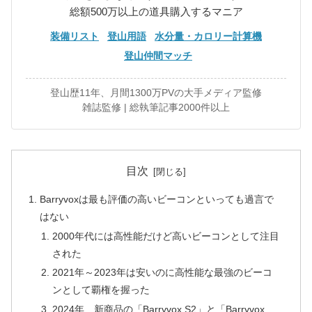
総額500万以上の道具購入するマニア
装備リスト
登山用語
水分量・カロリー計算機
登山仲間マッチ
登山歴11年、月間1300万PVの大手メディア監修
雑誌監修 | 総執筆記事2000件以上
目次
Barryvoxは最も評価の高いビーコンといっても過言で
はない
2000年代には高性能だけど高いビーコンとして注目
された
2021年～2023年は安いのに高性能な最強のビーコ
ンとして覇権を握った
2024年 新商品の「Barryvox S2」と「Barryvox