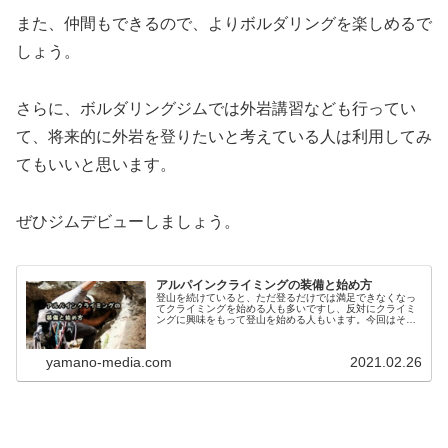
また、仲間もできるので、よりボルダリングを楽しめるで
しょう。
さらに、ボルダリングジムでは外岩講習なども行ってい
て、将来的に外岩を登りたいと考えている人は利用してみ
てもいいと思います。
ぜひジムデビューしましょう。
アルパインクライミングの装備と始め方
登山を続けていると、ただ登るだけでは満足できなくなっ
てクライミングを始める人も多いですし、反対にクライミ
ングに興味をもって登山を始める人もいます。今回はそん
なクライミングを始めるにはどんな装備が必要かまとめて
います。海外で登山ガイドをされていた方に聞いてみまし
た。既にボルダリングジムで一通りの技術を身に着けた人
yamano-media.com
2021.02.26
を対象としていますので、まだボルダリングをしたことが
ない人は先にボルダリングの始め方を覚えましょう。