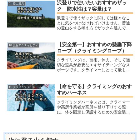
ライミング、沢登もあれば縦走時の鎖場
沢登りで使いたいおすすめザッ
01.登山道具
などでの安全装置とし...
ク 防水性は？容量は？
沢登りで使うザックに関しては様々なこ
とに気をつけなければいけません。普通
の登山をする考え方でザックを選んでし
まうと、危険にさらされる可能性がある
からです。沢登りで使うザックとしては
まず、できるだけシンプルなデザインの
【安全第一】おすすめの懸垂下降
10.派生アクティビティ
ものを選ぶようにしましょう。ザックの
ロープ（クライミングロープ）
外側にたくさんコードやポケットが付い
ているものはオススメできません。
クライミングは、技術、体力、そして適
切な道具が必要なエキサイティングなス
ポーツです。クライマーにとって最も重
要な道具のひとつがロープです。どのよ
うなロープを選ぶかは、どのようなクラ
イミングをするか、また、どのような安
【命を守る】クライミングのおす
11.クライミング・沢登り
全性を重視するかによって...
すめハーネス
クライミングハーネスとは、クライマー
や高所作業者が高所を登り下りする際
に、体を固定し保護するための安全装備
のことです。ストラップ、ウェビング、
バックルなどで構成され、着用者の体重
を体全体に均等に分散させるように設計
されています。これにより、...