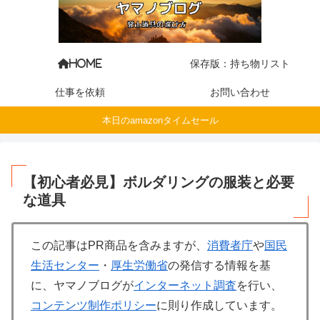
保存版：持ち物リスト
HOME
仕事を依頼
お問い合わせ
本日のamazonタイムセール
【初心者必見】ボルダリングの服装と必要
な道具
この記事はPR商品を含みますが、
消費者庁
や
国民
生活センター
・
厚生労働省
の発信する情報を基
に、ヤマノブログが
インターネット調査
を行い、
コンテンツ制作ポリシー
に則り作成しています。