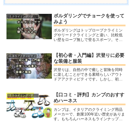
ボルダリングでチョークを使って
11.クライミング・沢登り
みよう
ボルダリングはトップロープクライミン
グやリードクライミングと違い、比較低
い壁をロープ無しで登るスポーツ。その
ためテクニカルなルートが多く、技術や
瞬間的なパワーが必要とされ、手や足が
汗などで滑ると致命的となります。そこ
【初心者・入門編】沢登りに必要
10.派生アクティビティ
で使われるのがチョーク。
な装備と服装
沢登りは、自然の中で癒しと冒険を同時
に楽しむことができる素晴らしいアウト
ドアアクティビティです。しかし、初め
て挑戦する方にとっては、必要な装備や
適切な服装を揃えるのが難しく感じられ
るかもしれません。この記事では初心者
【口コミ・評判】カンプのおすす
11.クライミング・沢登り
が安全で楽しい体験をする...
めハーネス
カンプは、イタリアのクライミング用品
メーカーで、創業100年近い歴史がありま
す。もちろんハーネスもラインナップさ
れています。一言にハーネスと言っても
使い方は色々です。ボルダリングからク