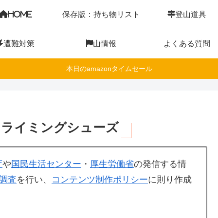
HOME
保存版：持ち物リスト
登山道具
遭難対策
山情報
よくある質問
本日のamazonタイムセール
クライミングシューズ
庁
や
国民生活センター
・
厚生労働省
の発信する情
調査
を行い、
コンテンツ制作ポリシー
に則り作成