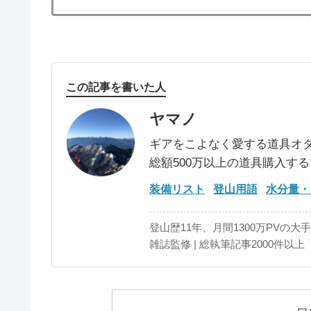
この記事を書いた人
ヤマノ
ギアをこよなく愛する道具オ
総額500万以上の道具購入す
装備リスト
登山用語
水分量・
登山歴11年、月間1300万PVの大
雑誌監修 | 総執筆記事2000件以上