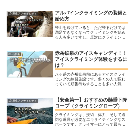
て挑戦する方にとっては、必要な装備や
適切な服装を揃えるのが難しく感じられ
るかもしれません。この記事では初心者
アルパインクライミングの装備と
10.派生アクティビティ
が安全で楽しい体験をする...
始め方
登山を続けていると、ただ登るだけでは
満足できなくなってクライミングを始め
る人も多いですし、反対にクライミング
に興味をもって登山を始める人もいま
す。今回はそんなクライミングを始める
にはどんな装備が必要かまとめていま
赤岳鉱泉のアイスキャンディ！！
06.山情報
す。海外で登山ガイドをされていた方に
アイスクライミング体験をするに
聞いてみました。既にボルダリングジム
は？
で一通りの技術を身に着けた人を対象と
していますので、まだボルダリングをし
八ヶ岳の赤岳鉱泉前にあるアイスクライ
たことがない人は先にボルダリングの始
ミングの練習施設です。多くの人で賑わ
め方を覚えましょう。
っていて順番待ちすることも多い人気施
設です。ただし経験者やガイドの指導が
ある前提なので、初心者が手軽に体験で
きる施設というわけではないようです。
【安全第一】おすすめの懸垂下降
10.派生アクティビティ
必ず経験者と行きましょう。初心者でも
ロープ（クライミングロープ）
参加できるものとして、初心者講習会が
あります。こちらなら初心者でも参加で
クライミングは、技術、体力、そして適
きるので見てみてください。
切な道具が必要なエキサイティングなス
ポーツです。クライマーにとって最も重
要な道具のひとつがロープです。どのよ
うなロープを選ぶかは、どのようなクラ