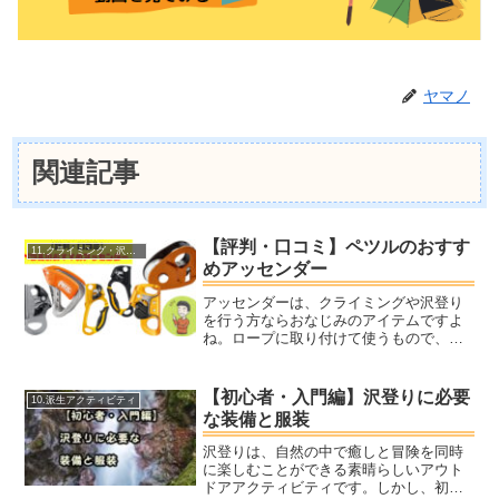
ヤマノ
関連記事
【評判・口コミ】ペツルのおすす
11.クライミング・沢登り
めアッセンダー
アッセンダーは、クライミングや沢登り
を行う方ならおなじみのアイテムですよ
ね。ロープに取り付けて使うもので、上
方向にしか進まない仕組みになっている
ので、手などが滑って落下した時にブレ
ーキになります。また、荷揚げや懸垂下
【初心者・入門編】沢登りに必要
10.派生アクティビティ
降後の登り返しなど、色々...
な装備と服装
沢登りは、自然の中で癒しと冒険を同時
に楽しむことができる素晴らしいアウト
ドアアクティビティです。しかし、初め