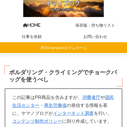
保存版：持ち物リスト
HOME
仕事を依頼
お問い合わせ
本日のamazonタイムセール
ボルダリング・クライミングでチョークバ
ッグを使うべし
この記事はPR商品を含みますが、
消費者庁
や
国民
生活センター
・
厚生労働省
の発信する情報を基
に、ヤマノブログが
インターネット調査
を行い、
コンテンツ制作ポリシー
に則り作成しています。