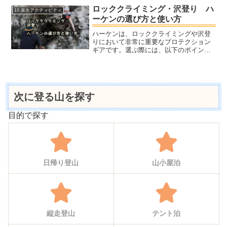
イミングをするか、また、どのような安
ロッククライミング・沢登り ハ
10.派生アクティビティ
全性を重視するかによって...
ーケンの選び方と使い方
ハーケンは、ロッククライミングや沢登
りにおいて非常に重要なプロテクション
ギアです。選ぶ際には、以下のポイント
を考慮する必要があります。ヤマノポイ
ントを押さえて見てみましょうハーケン
て何に使うの？ハーケンとはクライミン
グや沢登りなどで使うクサ...
次に登る山を探す
目的で探す
日帰り登山
山小屋泊
縦走登山
テント泊