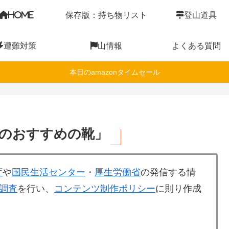
HOME
保存版：持ち物リスト
登山道具
遭難対策
山情報
よくある質問
本日のamazonタイムセール
のおすすめの靴」
庁
や
国民生活センター
・
厚生労働省
の発信する情
調査
を行い、
コンテンツ制作ポリシー
に則り作成