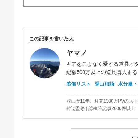
この記事を書いた人
ヤマノ
ギアをこよなく愛する道具オ
総額500万以上の道具購入す
装備リスト
登山用語
水分量・
登山歴11年、月間1300万PVの大
雑誌監修 | 総執筆記事2000件以上