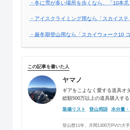
・冬に雪が多い場所を歩くなら、「10本
・アイスクライミング用なら「スカイステ
・厳冬期登山用なら「スカイウォーク10 
この記事を書いた人
ヤマノ
ギアをこよなく愛する道具オ
総額500万以上の道具購入す
装備リスト
登山用語
水分量・
登山歴11年、月間1300万PVの大