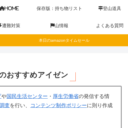
HOME
保存版：持ち物リスト
登山道具
遭難対策
山情報
よくある質問
本日のamazonタイムセール
のおすすめアイゼン
庁
や
国民生活センター
・
厚生労働省
の発信する情
調査
を行い、
コンテンツ制作ポリシー
に則り作成