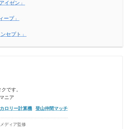
爪アイゼン」
ィープ」
コンセプト」
タクです。
るマニア
カロリー計算機
登山仲間マッチ
手メディア監修