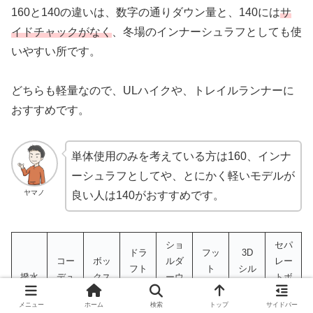
160と140の違いは、数字の通りダウン量と、140には
サ
イドチャックがなく
、冬場のインナーシュラフとしても使
いやすい所です。
どちらも軽量なので、ULハイクや、トレイルランナーに
おすすめです。
単体使用のみを考えている方は160、インナ
ーシュラフとしてや、とにかく軽いモデルが
ヤマノ
良い人は140がおすすめです。
ショ
セパ
ドラ
フッ
3D
コー
ボッ
ルダ
レー
フト
ト
シル
撥水
デュ
クス
ーウ
トボ
チュ
ボッ
エッ
ラ
構造
ォー
ック
ーブ
クス
ト
メニュー
ホーム
検索
トップ
サイドバー
マー
ス