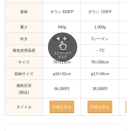
素材
ダウン 820FP
ダウン 720FP
ダ
重さ
840g
1,060g
向き
3シーズン
3シーズン
最低使用温度
－6℃
－7℃
スクロールで
きます
サイズ
78×213cm
78×208cm
収納サイズ
φ16×32cm
φ17×34cm
価格目安
66,000円
38,500円
(税込)
タイトル
詳細を見る
詳細を見る