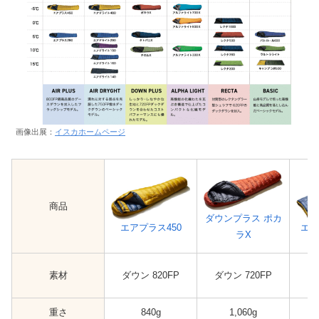
画像出展：
イスカホームページ
商品
ダウンプラス ポカ
エア
エアプラス450
ラX
素材
ダウン 820FP
ダウン 720FP
ダ
重さ
840g
1,060g