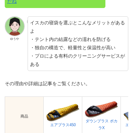
だね
イスカの寝袋を選ぶとこんなメリットがある
よ
・テント内の結露などの濡れを防げる
ゆうや
・独自の構造で、軽量性と保温性が高い
・プロによる有料のクリーニングサービスが
ある
その理由や詳細は記事をご覧ください。
商品
ダウンプラス ポカ
エア
エアプラス450
ラX