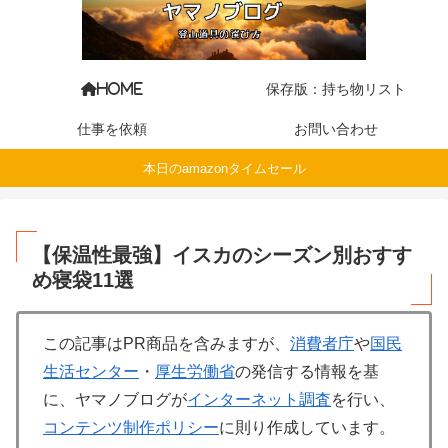
保存版：持ち物リスト
HOME
仕事を依頼
お問い合わせ
本日のamazonタイムセール
【保温性最強】イスカのシーズン別おすす
め寝袋11選
この記事はPR商品を含みますが、
消費者庁
や
国民
生活センター
・
厚生労働省
の発信する情報を基
に、ヤマノブログが
インターネット調査
を行い、
コンテンツ制作ポリシー
に則り作成しています。