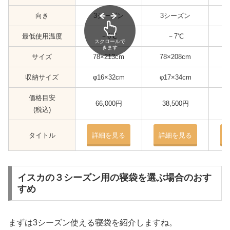
向き
3シーズン
3シーズン
最低使用温度
－6℃
－7℃
スクロールで
きます
サイズ
78×213cm
78×208cm
収納サイズ
φ16×32cm
φ17×34cm
価格目安
66,000円
38,500円
(税込)
タイトル
詳細を見る
詳細を見る
イスカの３シーズン用の寝袋を選ぶ場合のおす
すめ
まずは3シーズン使える寝袋を紹介しますね。