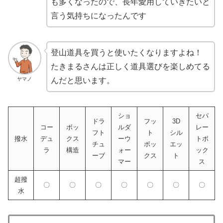
も多くなったので、長年愛用していきたいと
言う気持ちになったんです
登山道具を買うと使いたくなりますよね！
たきまるさんは正しく道具選びを楽しめてる
ヤマノ
んだと思います。
ショ
セパ
ドラ
フッ
3D
コー
ボッ
ルダ
レー
フト
ト
シル
撥水
デュ
クス
ーウ
トボ
チュ
ボッ
エッ
ラ
構造
ォー
ック
ーブ
クス
ト
マー
ス
超撥
〇
〇
〇
〇
〇
〇
〇
水