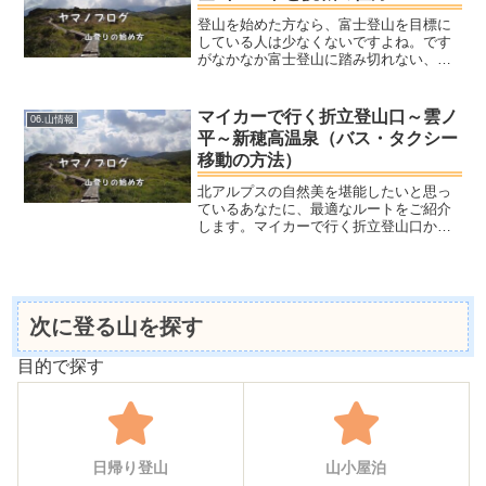
登山を始めた方なら、富士登山を目標に
している人は少なくないですよね。です
がなかなか富士登山に踏み切れない、と
いうのも事実。その理由は色々とあると
思いますが、大きな理由に・登山ルート
が6ルートと多く、登山レベルなどによっ
マイカーで行く折立登山口～雲ノ
06.山情報
て適切なルート選択が必...
平～新穂高温泉（バス・タクシー
移動の方法）
北アルプスの自然美を堪能したいと思っ
ているあなたに、最適なルートをご紹介
します。マイカーで行く折立登山口から
雲ノ平、そして温泉で名高い新穂高温泉
までの道のりを、効率よく楽しむ方法を
お伝えします。ヤマノ私自身が実際に歩
いて記録したので、ぜひ参...
次に登る山を探す
目的で探す
日帰り登山
山小屋泊