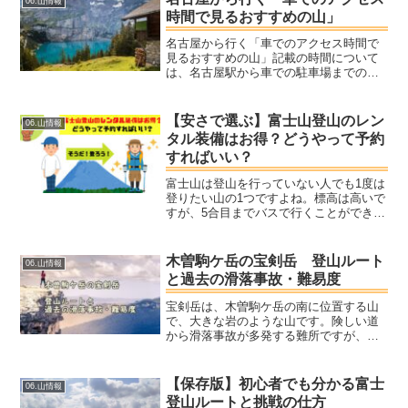
06.山情報
は山肌を彩る新緑、夏...
時間で見るおすすめの山」
名古屋から行く「車でのアクセス時間で
見るおすすめの山」記載の時間について
は、名古屋駅から車での駐車場までのア
クセス時間をおおよそで算出しました。
アバウトなので、あくまで参考程度にし
てください。ヤマノ山の持ち物の一覧を
【安さで選ぶ】富士山登山のレン
06.山情報
展開して仲間と相談しよう...
タル装備はお得？どうやって予約
すればいい？
富士山は登山を行っていない人でも1度は
登りたい山の1つですよね。標高は高いで
すが、5合目までバスで行くことができ、
山小屋もたくさんあり、携帯も通じるで
初心者や登山を行ったことのない人でも
安心して登りやすい山の1つです。です
木曽駒ケ岳の宝剣岳 登山ルート
06.山情報
が、問題となるのは...
と過去の滑落事故・難易度
宝剣岳は、木曽駒ケ岳の南に位置する山
で、大きな岩のような山です。険しい道
から滑落事故が多発する難所ですが、ア
クセスは容易です。標高2600mの千畳敷
カールまでロープウェイでアクセスで
き、300ｍちょっと登れば山頂にたどり着
【保存版】初心者でも分かる富士
06.山情報
きます。（山頂は2931m）
登山ルートと挑戦の仕方