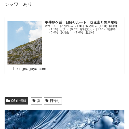
シャワーあり
甲斐駒ケ岳 日帰りルート 双児山と黒戸尾根
双児山ルート北沢峠→（1:30）双児山→（0:50）駒津峰
→（1:10）山頂→（0:35）摩利支天→（1:05） 駒津峰
→（0:40） 双児山 →（1:00） 北沢峠
hikingnagoya.com
06.山情報
夏
日帰り