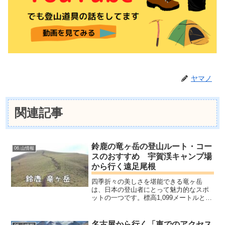
ヤマノ
関連記事
鈴鹿の竜ヶ岳の登山ルート・コー
06.山情報
スのおすすめ 宇賀渓キャンプ場
から行く遠足尾根
四季折々の美しさを堪能できる竜ヶ岳
は、日本の登山者にとって魅力的なスポ
ットの一つです。標高1,099メートルとい
う高さながら、初心者から経験者まで楽
しめる多彩なルートが揃っており、それ
ぞれが異なる魅力を持っています。春に
名古屋から行く「車でのアクセス