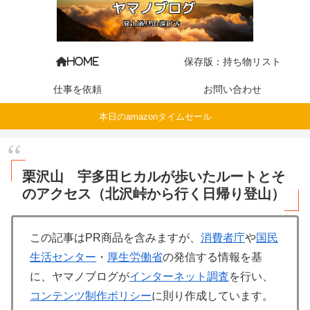
保存版：持ち物リスト
HOME
仕事を依頼
お問い合わせ
本日のamazonタイムセール
栗沢山 宇多田ヒカルが歩いたルートとそ
のアクセス（北沢峠から行く日帰り登山）
この記事はPR商品を含みますが、
消費者庁
や
国民
生活センター
・
厚生労働省
の発信する情報を基
に、ヤマノブログが
インターネット調査
を行い、
コンテンツ制作ポリシー
に則り作成しています。