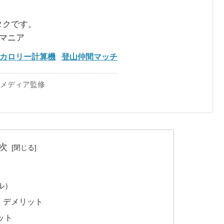
タクです。
るマニア
カロリー計算機
登山仲間マッチ
手メディア監修
次
ル）
・デメリット
ット