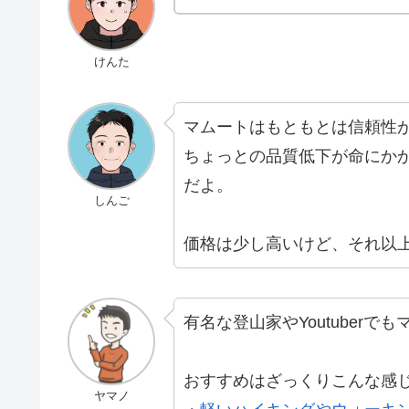
けんた
マムートはもともとは信頼性
ちょっとの品質低下が命にか
だよ。
しんご
価格は少し高いけど、それ以
有名な登山家やYoutuber
おすすめはざっくりこんな感
ヤマノ