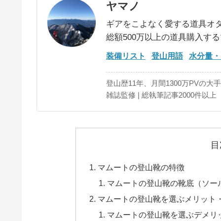
ヤマノ
ギアをこよなく愛する道具オ
総額500万以上の道具購入す
装備リスト
登山用語
水分量・
登山歴11年、月間1300万PVの大
雑誌監修 | 総執筆記事2000件以上
目
マムートの登山靴の特徴
マムートの登山靴の靴底（ソー
マムートの登山靴を選ぶメリット
マムートの登山靴を選ぶデメリ