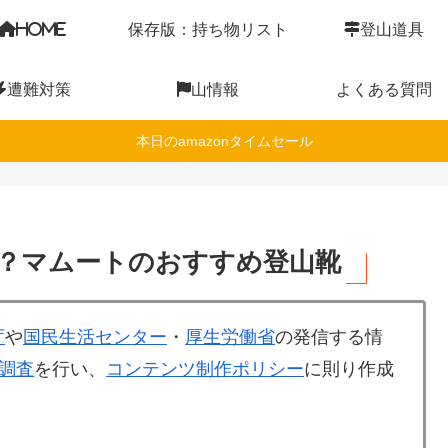
HOME
保存版：持ち物リスト
登山道具
遭難対策
山情報
よくある質問
本日のamazonタイムセール
？マムートのおすすめ登山靴
庁
や
国民生活センター
・
厚生労働省
の発信する情
調査
を行い、
コンテンツ制作ポリシー
に則り作成