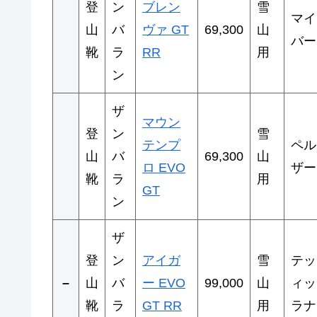
登
ン
ブレン
雪
マイ
山
バ
ヴァ GT
69,300
山
バー
靴
ラ
RR
用
ン
ザ
マウン
登
ン
雪
テンプ
ペル
山
バ
69,300
山
ロ EVO
ザー
靴
ラ
用
GT
ン
ザ
登
ン
アイガ
雪
テッ
–
山
バ
ー EVO
99,000
山
ィッ
靴
ラ
GT RR
用
ラナ