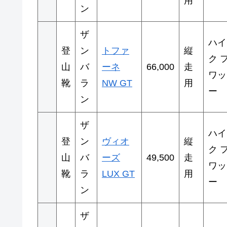
用
ン
ザ
ハイ
登
ン
トファ
縦
ク 
山
バ
ーネ
66,000
走
ワッ
靴
ラ
NW GT
用
ー
ン
ザ
ハイ
登
ン
ヴィオ
縦
ク 
山
バ
ーズ
49,500
走
ワッ
靴
ラ
LUX GT
用
ー
ン
ザ