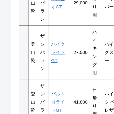
山
バ
29,000
オGT
り
バー
靴
ラ
用
ン
ハ
ザ
イ
登
ン
ハイク
ハイ
キ
山
バ
ライト
27,500
クス
ン
靴
ラ
GT
ー
グ
ン
用
ザ
日
登
ン
バルト
ハイ
帰
山
バ
ロライ
41,800
ク 
り
靴
ラ
トGT
レザ