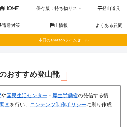
HOME
保存版：持ち物リスト
登山道具
遭難対策
山情報
よくある質問
本日のamazonタイムセール
のおすすめ登山靴
庁
や
国民生活センター
・
厚生労働省
の発信する情
調査
を行い、
コンテンツ制作ポリシー
に則り作成