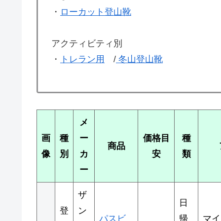
・
ローカット登山靴
アクティビティ別
・
トレラン用
/
冬山登山靴
メ
画
種
ー
価格目
種
商品
像
別
カ
安
類
ー
ザ
日
登
ン
パスビ
帰
マイ