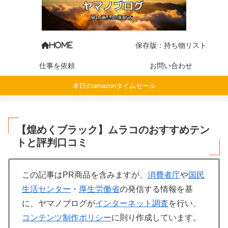
保存版：持ち物リスト
HOME
仕事を依頼
お問い合わせ
本日のamazonタイムセール
【煌めくブラック】ムラコのおすすめテン
トと評判口コミ
この記事はPR商品を含みますが、
消費者庁
や
国民
生活センター
・
厚生労働省
の発信する情報を基
に、ヤマノブログが
インターネット調査
を行い、
コンテンツ制作ポリシー
に則り作成しています。