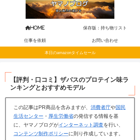
保存版：持ち物リスト
HOME
仕事を依頼
お問い合わせ
本日のamazonタイムセール
【評判・口コミ】ザバスのプロテイン味ラ
ンキングとおすすめモデル
この記事はPR商品を含みますが、
消費者庁
や
国民
生活センター
・
厚生労働省
の発信する情報を基
に、ヤマノブログが
インターネット調査
を行い、
コンテンツ制作ポリシー
に則り作成しています。