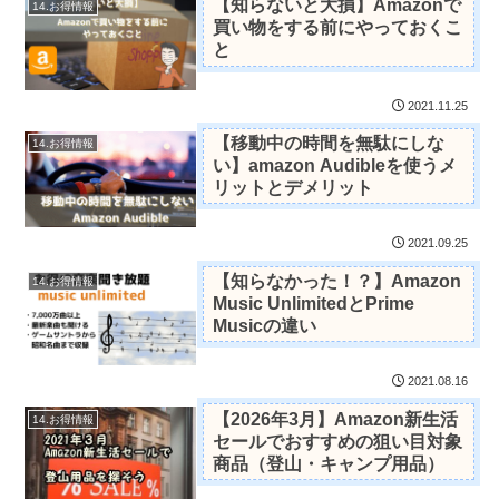
【知らないと大損】Amazonで
14.お得情報
買い物をする前にやっておくこ
と
2021.11.25
【移動中の時間を無駄にしな
14.お得情報
い】amazon Audibleを使うメ
リットとデメリット
2021.09.25
【知らなかった！？】Amazon
14.お得情報
Music UnlimitedとPrime
Musicの違い
2021.08.16
【2026年3月】Amazon新生活
14.お得情報
セールでおすすめの狙い目対象
商品（登山・キャンプ用品）