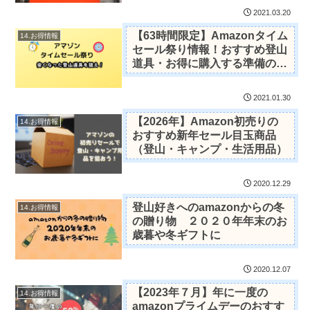
2021.03.20
【63時間限定】Amazonタイム
14.お得情報
セール祭り情報！おすすめ登山
道具・お得に購入する準備のま
とめ
2021.01.30
【2026年】Amazon初売りの
14.お得情報
おすすめ新年セール目玉商品
（登山・キャンプ・生活用品）
2020.12.29
登山好きへのamazonからの冬
14.お得情報
の贈り物 ２０２０年年末のお
歳暮や冬ギフトに
2020.12.07
【2023年７月】年に一度の
14.お得情報
amazonプライムデーのおすす