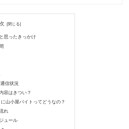
次
と思ったきっかけ
間
係
・通信状況
内容はきつい？
）に山小屋バイトってどうなの？
流れ
ジュール