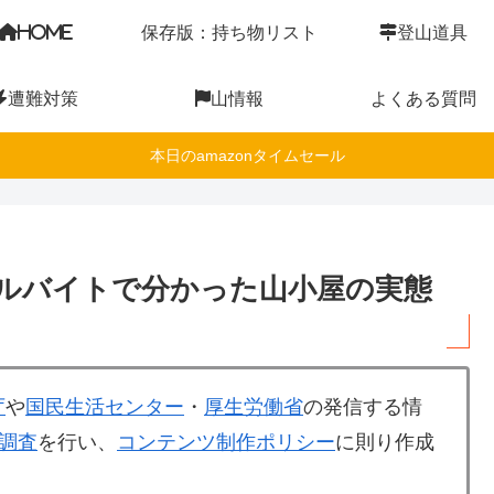
HOME
保存版：持ち物リスト
登山道具
遭難対策
山情報
よくある質問
本日のamazonタイムセール
ルバイトで分かった山小屋の実態
庁
や
国民生活センター
・
厚生労働省
の発信する情
調査
を行い、
コンテンツ制作ポリシー
に則り作成