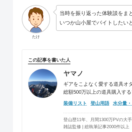
当時を振り返った体験談をま
いつか山小屋でバイトしたい
たけ
この記事を書いた人
ヤマノ
ギアをこよなく愛する道具オ
総額500万以上の道具購入す
装備リスト
登山用語
水分量・
登山歴11年、月間1300万PVの大
雑誌監修 | 総執筆記事2000件以上