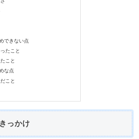
しさ
事
めできない点
かったこと
したこと
めな点
んだこと
きっかけ