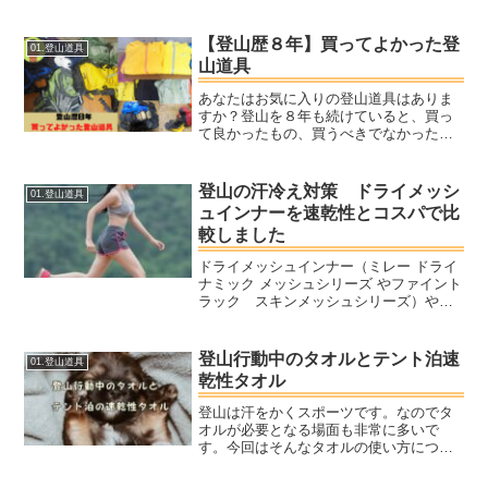
には必須と言えます。 日帰りはもちろ
ん、水場での補給を伴う登山では 重い水
筒を持ち歩いて水補給するのは非効率で
【登山歴８年】買ってよかった登
01.登山道具
す。
山道具
あなたはお気に入りの登山道具はありま
すか？登山を８年も続けていると、買っ
て良かったもの、買うべきでなかったも
の、ある程度分かってきます。ヤマノこ
の記事では特に買ってよかったものを紹
介します。単なる紹介で済ませず、皆さ
登山の汗冷え対策 ドライメッシ
01.登山道具
んの道具選びに役立つポイ...
ュインナーを速乾性とコスパで比
較しました
ドライメッシュインナー（ミレー ドライ
ナミック メッシュシリーズ やファイント
ラック スキンメッシュシリーズ）やそ
の上に着るトップスにおすすめできるも
のをピックアップしました。
登山行動中のタオルとテント泊速
01.登山道具
乾性タオル
登山は汗をかくスポーツです。なのでタ
オルが必要となる場面も非常に多いで
す。今回はそんなタオルの使い方につい
て考えてみました。