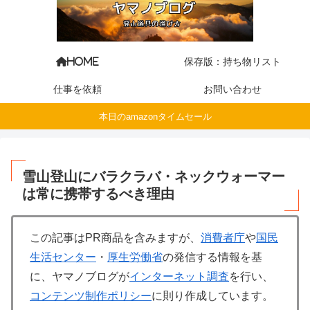
保存版：持ち物リスト
HOME
仕事を依頼
お問い合わせ
本日のamazonタイムセール
雪山登山にバラクラバ・ネックウォーマー
は常に携帯するべき理由
この記事はPR商品を含みますが、
消費者庁
や
国民
生活センター
・
厚生労働省
の発信する情報を基
に、ヤマノブログが
インターネット調査
を行い、
コンテンツ制作ポリシー
に則り作成しています。