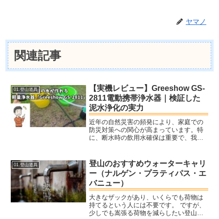
ヤマノ
関連記事
【実機レビュー】Greeshow GS-
01.登山道具
2811電動携帯浄水器｜検証した
泥水浄化の実力
近年の自然災害の頻発により、家庭での
防災対策への関心が高まっています。特
に、断水時の飲用水確保は重要で、我が
家では毎年防災の日に見直しをしていま
す。今回は、災害時や緊急時に威力を発
揮する電動携帯浄水器「Greeshow GS-
登山のおすすめウォーターキャリ
01.登山道具
2811」を使...
ー（ナルゲン・プラティパス・エ
バニュー）
大きなザックがあり、いくらでも荷物は
持てるという人には不要です。 ですが、
少しでも嵩張る荷物を減らしたい登山者