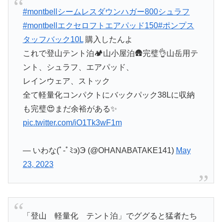
#montbellシームレスダウンハガー800シュラフ
#montbellエクセロフトエアパッド150
#ポンプス
タッフバック10L
購入したんよ
これで登山テント泊🏕️山小屋泊🛖完璧👌山岳用テ
ント、シュラフ、エアパッド、
レインウェア、ストック
全て軽量化コンパクトにバックパック38Lに収納
も完璧😍まだ余裕がある✨
pic.twitter.com/iO1Tk3wF1m
— いわな(ﾟ-ﾟﾐэ)Э (@OHANABATAKE141)
May
23, 2023
「登山 軽量化 テント泊」でググると猛者たち