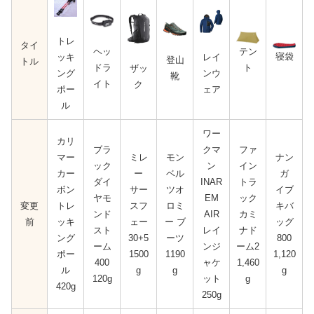
トレ
タイ
テン
ヘッ
寝袋
ッキ
レイ
登山
トル
ト
ドラ
ザッ
ング
ンウ
靴
イト
ク
ポー
ェア
ル
ワー
カリ
ブラ
クマ
ファ
マー
ミレ
モン
ナン
ック
ン
イン
カー
ー
ベル
ガ
ダイ
INAR
トラ
ボン
サー
ツオ
イブ
ヤモ
EM
ック
変更
トレ
スフ
ロミ
キバ
ンド
AIR
カミ
前
ッキ
ェー
ー ブ
ッグ
スト
レイ
ナド
ング
30+5
ーツ
800
ーム
ンジ
ーム2
ポー
1500
1190
1,120
400
ャケ
1,460
ル
g
g
g
120g
ット
g
420g
250g