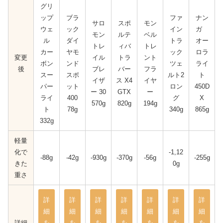
グリ
ップ
ブラ
ファ
ナン
サロ
スポ
モン
ウェ
ック
イン
ガ
モン
ルテ
ベル
ル
ダイ
トラ
オー
トレ
ィバ
トレ
カー
ヤモ
ック
ロラ
変更
イル
トラ
ント
ボン
ンド
ツェ
ライ
後
ブレ
バー
フラ
スー
スポ
ルト2
ト
イザ
ス X4
イヤ
パー
ット
ロン
450D
ー 30
GTX
ー
ライ
400
グ
X
570g
820g
194g
ト
78g
340g
865g
332g
軽量
化で
-1,12
-88g
-42g
-930g
-370g
-56g
-255g
きた
0g
重さ
詳
詳
詳
詳
詳
詳
詳
細
細
細
細
細
細
細
詳細
を
を
を
を
を
を
を