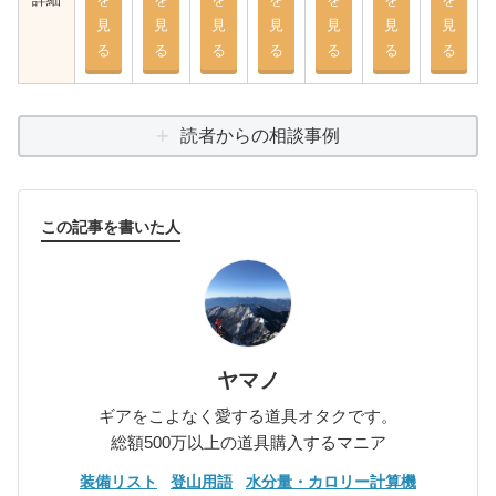
見
見
見
見
見
見
見
る
る
る
る
る
る
る
読者からの相談事例
この記事を書いた人
ヤマノ
ギアをこよなく愛する道具オタクです。
総額500万以上の道具購入するマニア
装備リスト
登山用語
水分量・カロリー計算機