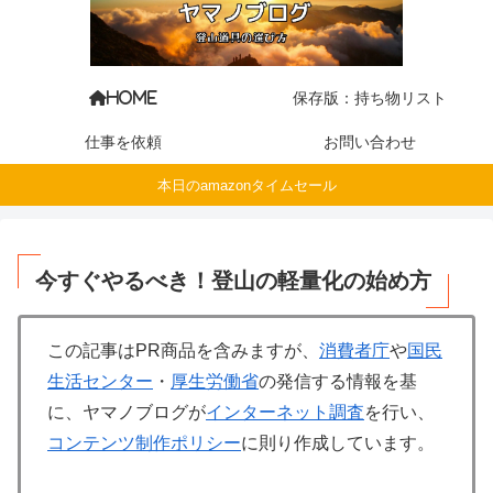
保存版：持ち物リスト
HOME
仕事を依頼
お問い合わせ
本日のamazonタイムセール
今すぐやるべき！登山の軽量化の始め方
この記事はPR商品を含みますが、
消費者庁
や
国民
生活センター
・
厚生労働省
の発信する情報を基
に、ヤマノブログが
インターネット調査
を行い、
コンテンツ制作ポリシー
に則り作成しています。