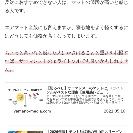
反対におすすめできない人は、マットの値段が高いと感じ
る人です。
エアマット全般にも言えますが、寝心地をよく軽くするに
はどうしても価格が高くなってしまいます。
ちょっと高いなと感じた人はかさばることと重さを我慢す
れば、サーマレストのｚライトソルでも良いかもしれませ
ん。
【切るべし】サーマレストのマットは、Zライト
ソルがベストな理由【使用感レビュー】
サーマレストのマットはとても優秀で、一年を通して登山
でもキャンプでも車中泊でも活躍できるまっとです。今で
は夏のテント泊から厳冬期のテント泊まで、年中使ってい
ます。もう初めてのテントマットならサーマレストのzライ
トソル以外はありえないです。
yamano-media.com
2021.05.16
【2026年版】テント泊縦走の登山用スリーピン