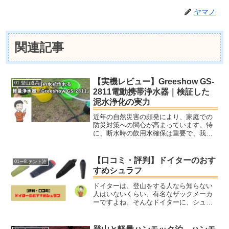
ヤマノ
関連記事
【実機レビュー】Greeshow GS-
01.登山道具
2811電動携帯浄水器｜検証した
泥水浄化の実力
近年の自然災害の頻発により、家庭での
防災対策への関心が高まっています。特
に、断水時の飲用水確保は重要で、我が
家では毎年防災の日に見直しをしていま
す。今回は、災害時や緊急時に威力を発
揮する電動携帯浄水器「Greeshow GS-
【口コミ・評判】ドイターのおす
01ー8.テント泊
2811」を使...
すめシュラフ
ドイターは、登山をする人なら知らない
人はいないくらい、有名なザックメーカ
ーですよね。そんなドイターに、シュラ
フがあることはご存じでしょうか。種類
は少ないですが、夏用のモデルから、冬
の低山やキャンプに使うことができるモ