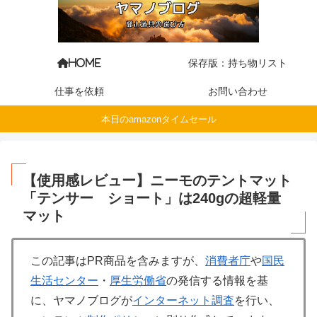
保存版：持ち物リスト
HOME
仕事を依頼
お問い合わせ
本日のamazonタイムセール
【使用感レビュー】ニーモのテントマット
「テンサー ショート」は240gの超軽量
マット
この記事はPR商品を含みますが、
消費者庁
や
国民
生活センター
・
厚生労働省
の発信する情報を基
に、ヤマノブログが
インターネット調査
を行い、