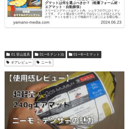
グマットは何を選ぶべきか？（軽量フォーム材・
エアマット・自動膨張）
スリーピングマットはテント内、シュラフの下にひくマッ
トです。 テント場は全くの平らではないことがほとんどな
ので、 マットを使うことで地面のでこぼこによる寝心地の
悪さを軽減することができます。ゆうやマット選びを間違
yamano-media.com
2024.06.23
えると、十分な睡眠がとれずに...
01.登山道具
01ー8.テント泊
01ー8ー3.マット
ギアレビュー
ニーモ