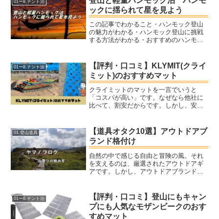
登山と軽量ハンモック泊 ハンモ
01ー8.テント泊
デルまでラインナップされ...
ックに揺られて星を見よう
この記事でわかること・ハンモック登山
の魅力がわかる・ハンモック登山に挑戦
する方法がわかる・おすすめのハンモッ
クがわかる本記事の内容 ・ハンモック登
山って何？ ・ハンモック登山に必要な装
備 ・ツリーストラップ ・ハンモック ・
【評判・口コミ】KLYMIT(クライ
01ー8.テント泊
ハンモック専用シ...
ミット)のおすすめマット
クライミットのマットを一言でいうと
「コスパが高い」です。なぜなら他社に
比べて、割安だからです。しかし、安い
だけでなく軽くてコンパクト、独自の形
状で寝心地も良くなっています。今回
は、そんな特徴的なクライミットのマッ
【道具オタク10選】アウトドアブ
01.登山道具
トについて解説していきますね...
ランド格付け
自然の中で感じる自由と冒険の風。それ
を支えるのは、厳選されたアウトドアギ
アです。しかし、アウトドアブランドは
数多く存在し、一体どれが自分に合った
選択なのか悩ましいもの。この記事で
は、道具に情熱を傾ける「道具オタク」
【評判・口コミ】登山にもキャン
01ー8.テント泊
の視点から、アウトドアブラ...
プにも人気なモザンビークのおす
すめマット